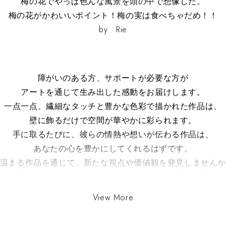
梅の花でやっぱ色んな風景を頭の中で想像した。
梅の花がかわいいポイント！梅の実は食べちゃだめ！！
by Rie
障がいのある方、サポートが必要な方が
アートを通じて生み出した感動をお届けします。
一点一点、繊細なタッチと豊かな色彩で描かれた作品は、
壁に飾るだけで空間が華やかに彩られます。
手に取るたびに、彼らの情熱や想いが伝わる作品は、
あなたの心を豊かにしてくれるはずです。
温まる作品を通じて、新たな視点や価値観を発見しません
らが夢を追いかけ続けられるよう是非一緒に支援して下さ
よろしくお願いします。贈り物や自宅用にも最適です。
View More
品ごとに微妙な色・サイズの違いがある場合がございます
ご了承ください。