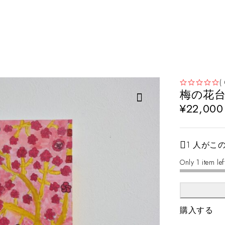
(
梅の花
5段階中
の評価
¥
22,000
1 人がこ
Only 1 item lef
個
数
購入する