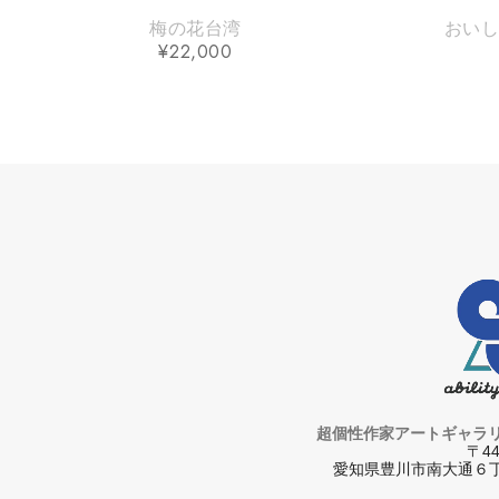
梅の花台湾
おい
¥
22,000
超個性作家アートギャラ
〒44
愛知県豊川市南大通６丁