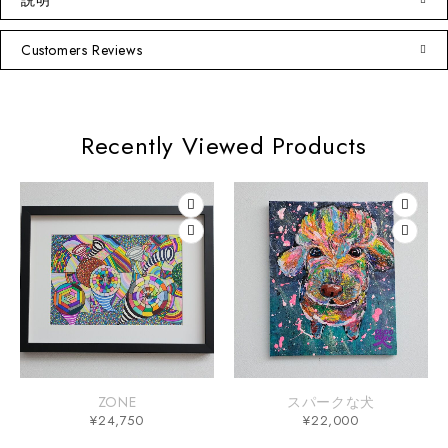
説明
Customers Reviews
Recently Viewed Products
ZONE
スパークな犬
¥
24,750
¥
22,000