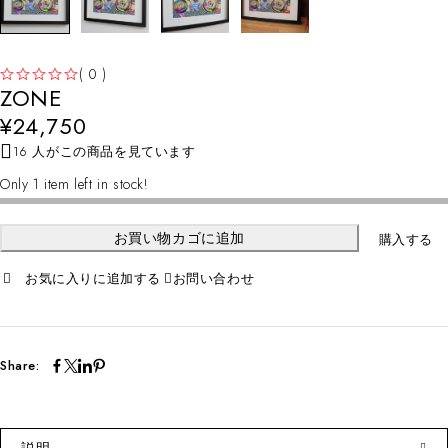
( 0 )
ZONE
5段階中
の評価
¥
24,750
16 人がこの商品を見ています
Only 1 item left in stock!
お買い物カゴに追加
購入する
お問い合わせ
Share: