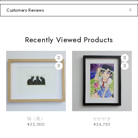
Customers Reviews
Recently Viewed Products
猫（黒）
かがやき
¥
22,000
¥
24,750