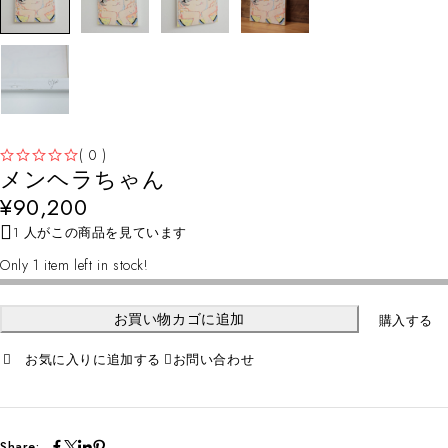
( 0 )
メンヘラちゃん
5段階中
の評価
¥
90,200
1 人がこの商品を見ています
Only 1 item left in stock!
お買い物カゴに追加
購入する
お問い合わせ
Share: