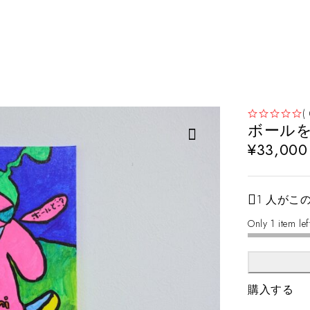
(
ボール
5段階中
の評価
¥
33,000
1 人がこ
Only 1 item lef
個
数
購入する