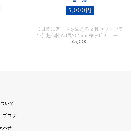
こ
【日常にアートを添える文具セットプラ
ン】超個性Art展2026 in桜ヶ丘ミュージ
¥
5,000
アム
ついて
、ブログ
合わせ