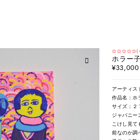
(
ホラー
5段階中
の評価
¥
33,000
アーティスト
作品名：ホ
サイズ：２７
ジャパニー
こけし見て
前なのか調