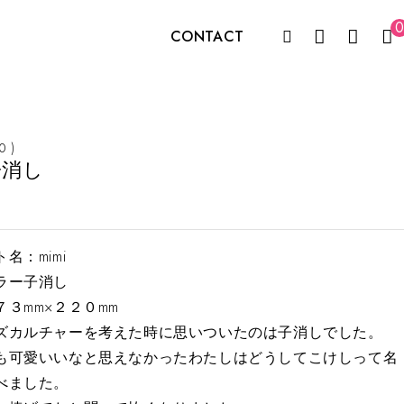
0
CONTACT
 0 )
子消し
名：mimi
ラー子消し
３mm×２２０mm
ズカルチャーを考えた時に思いついたのは子消しでした。
も可愛いいなと思えなかったわたしは
どうしてこけしって名
べました。