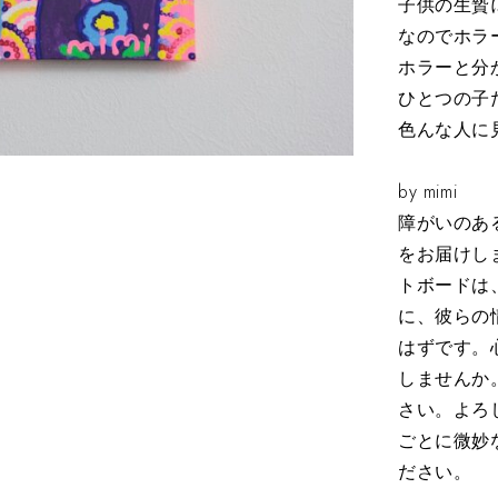
子供の生贄
なのでホラ
ホラーと分
ひとつの子
色んな人に
by mimi
障がいのあ
をお届けし
トボードは
に、彼らの
はずです。
しませんか
さい。よろ
ごとに微妙
ださい。