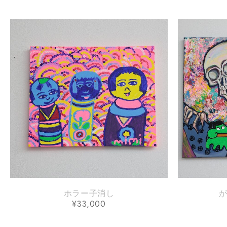
ホラー子消し
か
¥
33,000