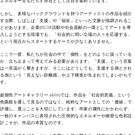
エネルギーをもたらす存在として注目を集めています。
しかし、多様なバックグラウンドを持つアーティストの作品を紹介
する際、しばしば「支援」や「福祉」といった文脈が強調されるこ
とがあります。企業のCSR活動や社会貢献の一環としてアートを導
入しようとする現場でも、「社会的に弱い立場の人々を応援する」
という視点からスタートするケースが少なくありません。
ここで一度、私たちが社会の中で「個性」をどのように扱っている
か、立ち止まって考えてみる必要があります。「支援」という言葉
は一見温かく響きますが、そこにはどうしても、支援する側とされ
る側という「見えない距離感」や上下構造が生まれてしまいがちで
す。
超個性アートギャラリー abilityでは、作品を「社会的意義」という
色眼鏡を通して見るのではなく、純粋なアートとしての「価値」で
評価し、選ぶことを大切にしています。作家の属性にかかわらず、
一枚のキャンバスに表現された圧倒的なエネルギーや緻密な色彩設
計こそが、作品の本質なのです。