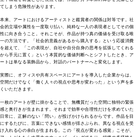
てしまう危険性があります。
本来、アートにおけるアーティストと鑑賞者の関係は対等です。社
会的立場や属性を一度取り払い、純粋な一人の表現者としてその個
性に向き合うこと。それこそが、作品が持つ真の価値を受け取る唯
一の方法です。「社会的意義があるから購入する」という応援消費
を超えて、「この表現が、自社や自分自身の思考を拡張してくれる
から手元に置く」という本質的な価値判断へとシフトしたとき、ア
ートは単なる装飾品から、対話のパートナーへと変化します。
実際に、オフィスや共有スペースにアートを導入した企業からは、
空間だけでなく「働く人々の視点や思考が変わった」という声を多
くいただきます。
一枚のアートが壁に掛かることで、無機質だった空間に独特の緊張
感と奥行きが生まれます。それまで効率や合理性だけを求めていた
日常に、正解のない「問い」が投げかけられるからです。作品を目
にするたびに、言葉にできない感情が揺さぶられ、異なる視点を受
け入れる心の余白が生まれる。この「視点が変わる感覚」こそが、