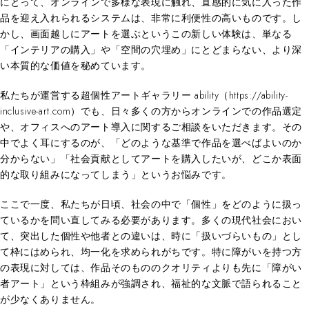
にとって、オンラインで多様な表現に触れ、直感的に気に入った作
品を迎え入れられるシステムは、非常に利便性の高いものです。し
かし、画面越しにアートを選ぶというこの新しい体験は、単なる
「インテリアの購入」や「空間の穴埋め」にとどまらない、より深
い本質的な価値を秘めています。
私たちが運営する超個性アートギャラリー ability（https://ability-
inclusive-art.com）でも、日々多くの方からオンラインでの作品選定
や、オフィスへのアート導入に関するご相談をいただきます。その
中でよく耳にするのが、「どのような基準で作品を選べばよいのか
分からない」「社会貢献としてアートを購入したいが、どこか表面
的な取り組みになってしまう」というお悩みです。
ここで一度、私たちが日頃、社会の中で「個性」をどのように扱っ
ているかを問い直してみる必要があります。多くの現代社会におい
て、突出した個性や他者との違いは、時に「扱いづらいもの」とし
て枠にはめられ、均一化を求められがちです。特に障がいを持つ方
の表現に対しては、作品そのもののクオリティよりも先に「障がい
者アート」という枠組みが強調され、福祉的な文脈で語られること
が少なくありません。