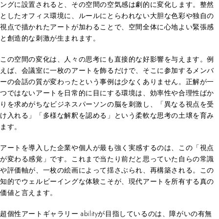
ングに設置されると、その空間の空気感は劇的に変化します。整然
としたオフィス環境に、ルールにとらわれない大胆な色彩や独自の
視点で描かれたアートが加わることで、空間全体に心地よい緊張感
と創造的な刺激が生まれます。
この空間の変化は、人々の思考にも直接的な好影響を与えます。例
えば、会議室に一枚のアートを飾るだけで、そこに参加するメンバ
ーの会話の質が変わったという事例は少なくありません。正解が一
つではないアートを日常的に目にする環境は、効率性や合理性ばか
りを求めがちなビジネスパーソンの脳を刺激し、「異なる視点を受
け入れる」「多様な解釈を認める」という柔軟な思考の土壌を育み
ます。
アートを導入した企業や個人が最も強く実感するのは、この「視点
が変わる感覚」です。これまで当たり前だと思っていた自らの常識
や評価軸が、一枚の絵画によって揺さぶられ、再構築される。この
知的でウェルビーイングな体験こそが、現代アートを所有する真の
価値と言えます。
超個性アートギャラリー abilityが目指しているのは、障がいの有無