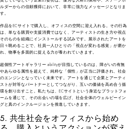
資しているという企業の姿勢は、優秀な人材の採用や、ステークホ
ルダーからの信頼獲得において、非常に強力なメッセージとなりま
す。
作品をECサイトで購入し、オフィスの空間に迎え入れる。その行為
は、単なる購買や支援消費ではなく、アーティストの生き方や視点
そのものを組織にインストールする試みです。展示されたアートを
日々眺めることで、社員一人ひとりの「視点が変わる感覚」が磨か
れ、物事を多面的に捉える力が養われていきます。
超個性アートギャラリー abilityが目指しているのは、障がいの有無
やあらゆる属性を超えて、純粋な「個性」が正当に評価され、社会
のエンジンとなっていく未来です。アートを通じて企業とアーティ
ストが対等なパートナーとしてつながり、互いの価値を高め合う循
環を創り出すこと。私たちは、ECサイトという身近なプラットフォ
ームを通じて、その出会いの場を広げ、社会全体のウェルビーイン
グと真のインクルージョンを推進していきます。
5. 共生社会をオフィスから始め
る、購入というアクションが変え