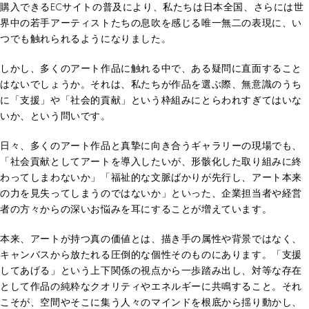
購入できるECサイトの普及により、私たちは日本全国、さらには世
界中の若手アーティストたちの息吹を感じる唯一無二の表現に、い
つでも触れられるようになりました。
しかし、多くのアート作品に触れる中で、ある疑問に直面すること
はないでしょうか。それは、私たちが作品を選ぶ際、無意識のうち
に「支援」や「社会的貢献」という枠組みにとらわれすぎてはいな
いか、という問いです。
日々、多くのアート作品と真摯に向き合うギャラリーの現場でも、
「社会貢献としてアートを導入したいが、形骸化した取り組みに終
わってしまわないか」「福祉的な文脈ばかりが先行し、アート本来
の力を見失ってしまうのではないか」といった、企業担当者や経営
者の方々からの深いお悩みを耳にすることが増えています。
本来、アートが持つ真の価値とは、描き手の属性や背景ではなく、
キャンバスから放たれる圧倒的な個性そのものにあります。「支援
してあげる」という上下関係の視点から一歩踏み出し、対等な存在
として作品の純粋なクオリティやエネルギーに共鳴すること。それ
こそが、空間やそこに集う人々のマインドを根底から揺り動かし、