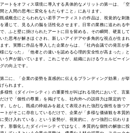
アートをオフィス環境に導入する具体的なメリットの第一は、「空
間と人間の思考に変化をもたらすこと」にあります。
既成概念にとらわれない若手アーティストの作品は、視覚的な刺激
を通じて、見る人の脳を活性化させます。日常の業務に追われる中
で、ふと壁に掛けられたアートに目を留める。その瞬間、硬直して
いた思考が解きほぐされ、新しいアイデアや多角的な視点が生まれ
ます。実際に作品を導入した企業からは、「社内会議での発言が多
様になった」「他者との違いを認める心理的安全性が高まった」と
いう声が届いています。これこそが、組織におけるウェルビーイン
グの向上です。
第二に、「企業の姿勢を直感的に伝えるブランディング効果」が挙
げられます。
多様性（ダイバーシティ）の重要性が叫ばれる現代において、言葉
だけで「個性の尊重」を掲げても、社内外への説得力は限定的で
す。しかし、既成の枠組みを超えて表現された強烈な個性を放つア
ートがそこに存在しているだけで、企業が「多様な価値観を本質的
に受け入れている」という姿勢が、視覚的に、かつ強烈に伝わりま
す。形骸化したダイバーシティではなく、本質的な個性の解放に投