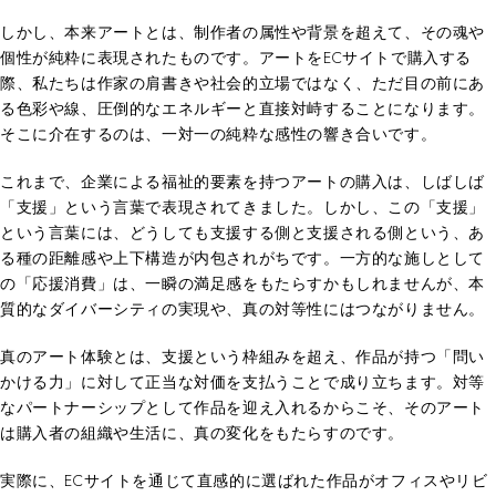
しかし、本来アートとは、制作者の属性や背景を超えて、その魂や
個性が純粋に表現されたものです。アートをECサイトで購入する
際、私たちは作家の肩書きや社会的立場ではなく、ただ目の前にあ
る色彩や線、圧倒的なエネルギーと直接対峙することになります。
そこに介在するのは、一対一の純粋な感性の響き合いです。
これまで、企業による福祉的要素を持つアートの購入は、しばしば
「支援」という言葉で表現されてきました。しかし、この「支援」
という言葉には、どうしても支援する側と支援される側という、あ
る種の距離感や上下構造が内包されがちです。一方的な施しとして
の「応援消費」は、一瞬の満足感をもたらすかもしれませんが、本
質的なダイバーシティの実現や、真の対等性にはつながりません。
真のアート体験とは、支援という枠組みを超え、作品が持つ「問い
かける力」に対して正当な対価を支払うことで成り立ちます。対等
なパートナーシップとして作品を迎え入れるからこそ、そのアート
は購入者の組織や生活に、真の変化をもたらすのです。
実際に、ECサイトを通じて直感的に選ばれた作品がオフィスやリビ