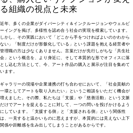
る組織の視点と未来
近年、多くの企業がダイバーシティ＆インクルージョンやウェルビ
ーイングを掲げ、多様性を認め合う社会の実現を模索しています。
しかし、その実践において「どこから手をつければよいのかわから
ない」「制度だけが形骸化している」という課題を抱える経営者や
管理職の方は少なくありません。言葉だけが先行しがちな「共生社
会」という概念を、より身近に、そして本質的な形でオフィスに落
とし込む方法として、今、アート作品の購入と展示が注目を集めて
います。
ギャラリーの現場や企業連携の打ち合わせにおいて、「社会貢献の
一環としてアートを取り入れたい」というご相談をいただく機会が
増えました。その際、私たちは「支援」や「慈善活動」という文脈
だけでアートを捉えることに対して、一つの問いを投げかけるよう
にしています。「支援する側」と「支援される側」という関係性
は、一見すると温かいものに思えますが、本質的には見えない上下
関係や距離感を生み出してしまうことがあるからです。