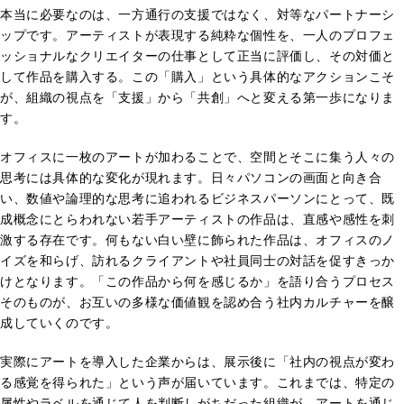
本当に必要なのは、一方通行の支援ではなく、対等なパートナーシ
ップです。アーティストが表現する純粋な個性を、一人のプロフェ
ッショナルなクリエイターの仕事として正当に評価し、その対価と
して作品を購入する。この「購入」という具体的なアクションこそ
が、組織の視点を「支援」から「共創」へと変える第一歩になりま
す。
オフィスに一枚のアートが加わることで、空間とそこに集う人々の
思考には具体的な変化が現れます。日々パソコンの画面と向き合
い、数値や論理的な思考に追われるビジネスパーソンにとって、既
成概念にとらわれない若手アーティストの作品は、直感や感性を刺
激する存在です。何もない白い壁に飾られた作品は、オフィスのノ
イズを和らげ、訪れるクライアントや社員同士の対話を促すきっか
けとなります。「この作品から何を感じるか」を語り合うプロセス
そのものが、お互いの多様な価値観を認め合う社内カルチャーを醸
成していくのです。
実際にアートを導入した企業からは、展示後に「社内の視点が変わ
る感覚を得られた」という声が届いています。これまでは、特定の
属性やラベルを通じて人を判断しがちだった組織が、アートを通じ