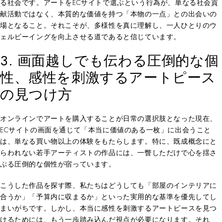
る社会です。アートをECサイトで選ぶという行為が、単なる社会貢
献活動ではなく、本質的な価値を持つ「本物の一点」との出会いの
場となること。それこそが、多様性を真に理解し、一人ひとりのウ
ェルビーイングを向上させる道であると信じています。
3. 画面越しでも伝わる圧倒的な個
性、感性を刺激するアートピース
の見つけ方
オンラインでアートを購入することが日常の選択肢となった現在、
ECサイトの画面を通じて「本当に価値のある一枚」に出会うこと
は、単なる買い物以上の体験をもたらします。特に、既成概念にと
らわれない若手アーティストの作品には、一瞥しただけで心を揺さ
ぶる圧倒的な個性が宿っています。
こうした作品を探す際、私たちはどうしても「部屋のインテリアに
合うか」「予算内に収まるか」といった実用的な基準を優先してし
まいがちです。しかし、本当に感性を刺激するアートピースを見つ
けるためには、もう一歩踏み込んだ視点が必要になります。それ