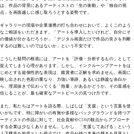
は、作品の背景にあるアーティストの「生の衝動」や「独自の視
点」を画面越しに感じ取ろうとする姿勢です。
ギャラリーの現場や企業連携の打ち合わせにおいて、よくこのよう
なご相談をいただきます。「アートを導入したいけれど、自分にそ
の価値が分かるだろうか」「デジタル画面だけで作品の良さを判断
するのは難しいのではないか」という不安です。
こうした疑問の根底には、アートを「評価・分析するもの」として
捉えてしまう心理があります。しかし、インクルーシブアートをは
じめとする超個性的な表現は、鑑賞者に正解を求めません。画面に
映し出された色彩の重なり、力強い筆跡、あるいは静謐な余白か
ら、理屈抜きで伝わってくる「熱量」があるかどうか。その直感を
信じることが、最も確実なアートピースの見つけ方です。
また、私たちはアートを語る際、しばしば「支援」という言葉を使
いがちです。特に障がいの有無や多様なバックグラウンドを持つア
ーティストの作品に対して、社会貢献やCSRの観点からアプローチ
する企業は少なくありません。しかし、「支援してあげる」という
上下構造を前提とした視点では、作品が持つ本来の輝きを見落とし