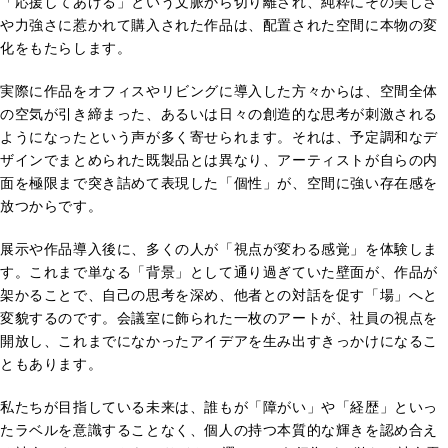
「応援してあげる」という文脈から切り離され、純粋にその美しさ
や力強さに惹かれて購入された作品は、配置された空間に本物の変
化をもたらします。
実際に作品をオフィスやリビングに導入した方々からは、空間全体
の空気が引き締まった、あるいは日々の創造的な思考が刺激される
ようになったという声が多く寄せられます。それは、予定調和なデ
ザインでまとめられた既製品とは異なり、アーティストが自らの内
面を極限まで突き詰めて表現した「個性」が、空間に強い存在感を
放つからです。
展示や作品導入後に、多くの人が「視点が変わる感覚」を体験しま
す。これまで単なる「背景」として通り過ぎていた壁面が、作品が
架かることで、自己の思考を深め、他者との対話を促す「場」へと
変貌するのです。会議室に飾られた一枚のアートが、社員の視点を
開放し、これまでになかったアイデアを生み出すきっかけになるこ
ともあります。
私たちが目指している未来は、誰もが「障がい」や「経歴」といっ
たラベルを意識することなく、個人の持つ本質的な輝きを認め合え