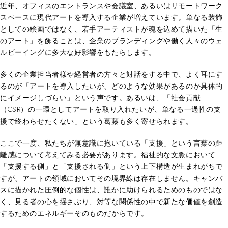
近年、オフィスのエントランスや会議室、あるいはリモートワーク
スペースに現代アートを導入する企業が増えています。単なる装飾
としての絵画ではなく、若手アーティストが魂を込めて描いた「生
のアート」を飾ることは、企業のブランディングや働く人々のウェ
ルビーイングに多大な好影響をもたらします。
多くの企業担当者様や経営者の方々と対話をする中で、よく耳にす
るのが「アートを導入したいが、どのような効果があるのか具体的
にイメージしづらい」という声です。あるいは、「社会貢献
（CSR）の一環としてアートを取り入れたいが、単なる一過性の支
援で終わらせたくない」という葛藤も多く寄せられます。
ここで一度、私たちが無意識に抱いている「支援」という言葉の距
離感について考えてみる必要があります。福祉的な文脈において
「支援する側」と「支援される側」という上下構造が生まれがちで
すが、アートの領域においてその境界線は存在しません。キャンバ
スに描かれた圧倒的な個性は、誰かに助けられるためのものではな
く、見る者の心を揺さぶり、対等な関係性の中で新たな価値を創造
するためのエネルギーそのものだからです。