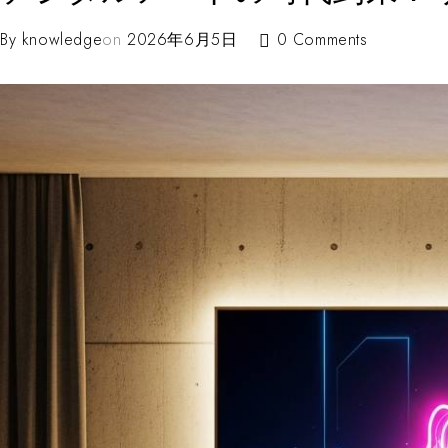
By
knowledge
on
2026年6月5日
0 Comments