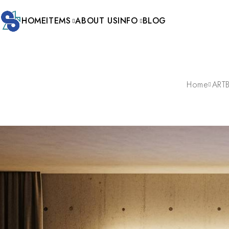
HOME
ITEMS
ABOUT US
INFO
BLOG
Home
ART