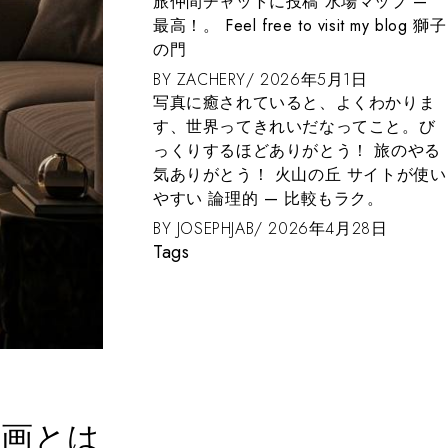
его работает на
旅仲間チャットに投稿 水場マップ —
твах?
最高！。 Feel free to visit my blog 獅子
の門
26年5月6日
事例紹介 すぐ行き
BY
ZACHERY
2026年5月1日
page: 並木の彫像
写真に癒されていると、よくわかりま
す、世界ってきれいだなってこと。び
月3日
っくりするほどありがとう！ 旅のやる
気ありがとう！ 火山の丘 サイトが使い
やすい 論理的 — 比較もラク。
BY
JOSEPHJAB
2026年4月28日
Tags
絵画とは