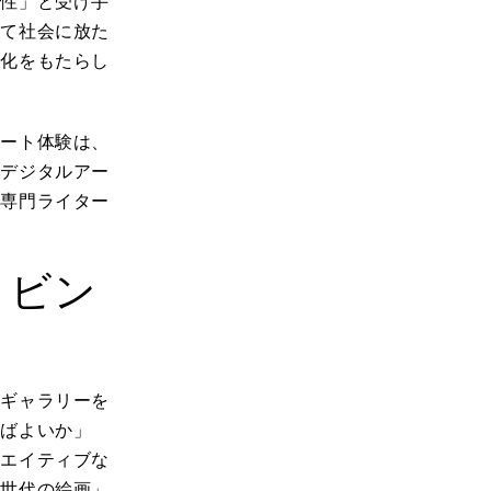
個性」と受け手
して社会に放た
変化をもたらし
アート体験は、
にデジタルアー
、専門ライター
リビン
、ギャラリーを
ればよいか」
リエイティブな
次世代の絵画」