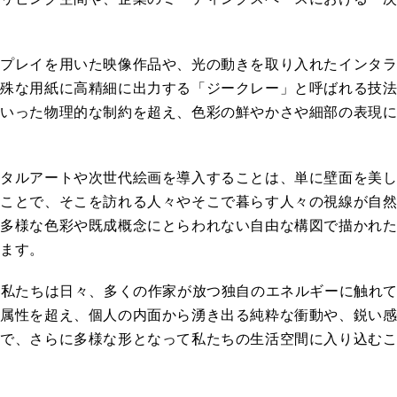
スプレイを用いた映像作品や、光の動きを取り入れたインタ
特殊な用紙に高精細に出力する「ジークレー」と呼ばれる技
といった物理的な制約を超え、色彩の鮮やかさや細部の表現
ジタルアートや次世代絵画を導入することは、単に壁面を美
くことで、そこを訪れる人々やそこで暮らす人々の視線が自
、多様な色彩や既成概念にとらわれない自由な構図で描かれ
ります。
として、私たちは日々、多くの作家が放つ独自のエネルギーに触れ
た属性を超え、個人の内面から湧き出る純粋な衝動や、鋭い
とで、さらに多様な形となって私たちの生活空間に入り込む