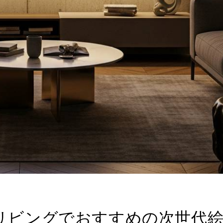
Какой Vpn лучше вс
мобильных устройс
BY
VPN_SAMN
20
休暇不要ルート — 
たくなる。 My web
BY
RHYS
2026年5
リビングでおすすめの次世代