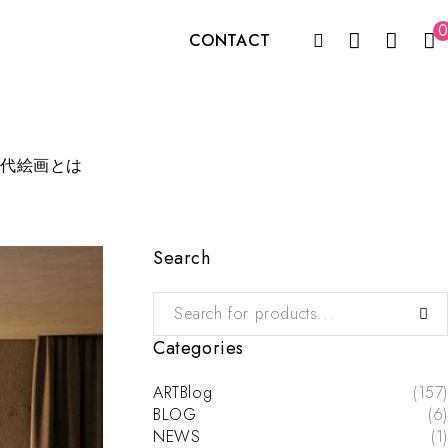
0
CONTACT
世代絵画とは
Search
Categories
ARTBlog
(157)
BLOG
(6)
NEWS
(1)