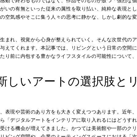
な感動で終わるものではなく、作品そのものが放つ「強烈な
障がいの有無といった従来の属性を取り払い、純粋な表現と
間の空気感やそこに集う人々の思考に静かな、しかし劇的な
と生まれ、視覚から心身が整えられていく。そんな次世代の
を与えてくれます。本記事では、リビングという日常の空間
当たり前に内包する豊かなライフスタイルの可能性について
る新しいアートの選択肢と
く、表現や芸術のあり方をも大きく変えつつあります。近年
から「デジタルアートをインテリアに取り入れるにはどうす
を受ける機会が増えてきました。かつては美術館や一部のク
のリビング空間や、企業のミーティングスペースにおける「