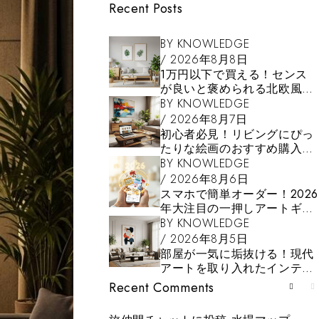
Recent Posts
BY
KNOWLEDGE
2026年8月8日
1万円以下で買える！センス
が良いと褒められる北欧風壁
掛けアート特集
BY
KNOWLEDGE
2026年8月7日
初心者必見！リビングにぴっ
たりな絵画のおすすめ購入サ
イト
BY
KNOWLEDGE
2026年8月6日
スマホで簡単オーダー！2026
年大注目の一押しアートギフ
ト通販ランキング
BY
KNOWLEDGE
2026年8月5日
部屋が一気に垢抜ける！現代
アートを取り入れたインテリ
アコーディネート
Recent Comments