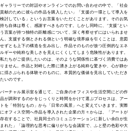
ギャラリーでの対話やオンラインでのお問い合わせの中で、「社会
貢献のために彼らの作品を購入したい」「支援の一環として導入を
検討している」というお言葉をいただくことがあります。そのお気
持ち自体は尊く、感謝すべきものです。しかし同時に、“支援”とい
う言葉が持つ独特の距離感について、深く考察せずにはいられませ
ん。支援する側とされる側という明確な境界線を引くことは、意図
せずとも上下の構造を生み出し、作品そのものが放つ圧倒的なエネ
ルギーや純粋な美しさを見えにくくしてしまう危険性があります。
私たちがご提供したいのは、そのような関係性に基づく消費ではあ
りません。作品と対峙した際に湧き上がる純粋な驚きや、心が静か
に揺さぶられる体験そのものに、本質的な価値を見出していただき
たいのです。
バーチャル展示室を通じて、ご自身のオフィスや生活空間にどの作
品が調和するのかをじっくりと時間をかけて選ぶプロセスは、アー
トを「特別なもの」から「日常の風景」へと変えていきます。実際
にオフィス空間へ作品を導入された企業の方々からは、「アートが
存在することで、社員同士のコミュニケーションに新しい余白が生
まれた」「論理的な思考に偏りがちな会議室で、ふと壁の色彩や大