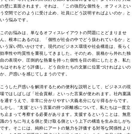
の壁に直面されます。それは、「この強烈な個性を、オフィスとい
う空間でどのように受け止め、社員にどう説明すればよいのか」と
いう悩みです。
このお悩みは、単なるオフィスレイアウトの問題にとどまりませ
ん。根本にあるのは、「個性が社会の中でどう扱われているか」と
いう深い問いかけです。現代のビジネス環境や社会構造は、長らく
効率性や均質性を重視してきました。そのため、規格から外れた独
自の表現や、圧倒的な熱量を持った個性を目の前にしたとき、私た
ちはそれをどう評価し、どう自分たちの文脈に位置づければよいの
か、戸惑いを感じてしまうのです。
こうした戸惑いを解消するための便利な説明として、ビジネスの現
場ではしばしば「社会貢献」といった言葉が使われます。社内稟議
を通すうえで、非常に分かりやすい大義名分になり得るからです。
しかし、“支援”という言葉の持つ距離感について、私たちは一度立
ち止まって考察する必要があります。支援するということは、無意
識のうちに与える側と受け取る側という上下の構造を生み出しがち
です。そこには、純粋にアートの魅力を評価する対等な関係性より