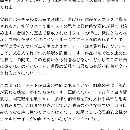
品を迎え入れたいかという直感や美意識に立ち返る時間を提供して
くれます。
実際にバーチャル展示室で吟味し、選ばれた作品がオフィスに導入
されると、空間やそこで働く人々の思考に具体的な変化が起こり始
めます。合理的な直線で構成されたオフィスの壁に、枠にとらわれ
ない自由な色彩や筆致のインクルーシブアートが飾られることで、
空間に柔らかなリズムが生まれます。アートは言葉を持たないから
こそ、見る人それぞれの解釈を許容します。作品の前で足を止めた
社員同士の間で、この色使いから何を感じるか、どうしてこの絵画
に惹かれるのかといった、普段の業務とは異なる会話が自然と交わ
されるようになります。
このように、アートが日常の空間にあることで、組織の中に「視点
が変わる感覚」がもたらされます。正解のないアートと向き合う習
慣は、固定観念を取り払い、多様な価値観を受け入れる柔軟な思考
を育みます。これまで見過ごしていた他者の小さな個性や、自分自
身の内なる声に気づくきっかけとなり、結果として心理的安全性や
ウェルビーイングの向上へとつながっていくのです。