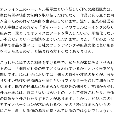
オンライン上のバーチャル展示室という新しい形での絵画販売は、
単に時間や場所の制約を取り払うだけでなく、作品と真っ直ぐに向
き合うための静かな余白を生み出しています。近年、企業の経営者
や人事担当者の方から「ダイバーシティやウェルビーイングの取り
組みの一環としてオフィスにアートを導入したいが、形骸化しない
か不安だ」というご相談をよくいただきます。また、「どのような
基準で作品を選べば、自社のブランディングや組織文化に良い影響
を与えられるのか」と悩まれる方も少なくありません。
こうした現場でのご相談を受ける中で、私たちが常に考えさせられ
るのは、「個性が社会の中でどう扱われているか」という根本的な
問いです。現代社会においては、個人の特性や才能の多くが、分か
りやすい指標や経済的な生産性というフィルターを通して測られて
います。既存の枠組みに収まらない規格外の個性や、常識から少し
外れた表現は、時に「扱いづらいもの」として敬遠されたり、評価
の対象から外されたりすることがあります。しかし、ビジネスの世
界でイノベーションが求められる今、その「枠に収まらないもの」
にこそ、新しい価値の源泉が隠されているのではないでしょうか。