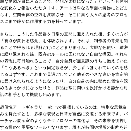
胆な構図が目に入ることで、発想が柔軟になった」といった具体的
な変化をご報告いただきます。アートは単なる壁面の装飾にとどま
らず、空間全体の空気を変容させ、そこに集う人々の思考のプロセ
スにまで静かに作用する力を持っています。
さらに、こうした作品群を日常の空間に迎え入れた後、多くの方が
「視点が変わる感覚」を体験されます。それは、制作者の背景を知
ることで得られる理解だけにとどまりません。大胆な色使い、緻密
に繰り返される線、既存のルールに囚われない自由な構図。それら
の表現に毎日触れることで、自分自身が無意識のうちに抱えていた
「こうあるべき」という固定観念が、少しずつほぐれていくのを感
じるはずです。これまで見過ごしていた他者の小さな違いを肯定的
に受け入れられるようになったり、自分自身の内に秘めた個性を認
めるきっかけになったりと、作品は常に問いを投げかける静かな対
話の相手として機能し始めます。
超個性アートギャラリー abilityが目指しているのは、特別な意気込
みを持たずとも、多様な表現と日常が自然に交差する未来です。バ
ーチャル展示室のようなテクノロジーの進化は、その未来を後押し
する極めて重要なツールとなります。誰もが時間や場所の制約を超