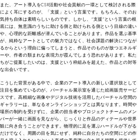
また、アート導入をCSR活動や社会貢献の一環として検討される際
によく耳にするのが、「支援」という言葉です。もちろん、そのお
気持ち自体は素晴らしいものです。しかし、“支援”という言葉の根
底には、無意識のうちに助ける側と助けられる側という目線の違い
や、心理的な距離感が潜んでいることがあります。作品を選ぶ基準
が、純粋なアートとしての魅力ではなく、社会課題の解決につなが
るからという理由に偏ってしまうと、作品そのものが放つエネルギ
ーや、作者の類まれな表現力が霞んでしまう恐れがあります。私た
ちがご提案したいのは、支援という枠組みを超えた、作品との対等
な出会いです。
こうした背景がある中で、企業のアート導入の新しい選択肢として
注目を集めているのが、バーチャル展示室を通じた絵画販売サービ
スです。高精細な画像やデジタル技術を活用したバーチャル空間の
ギャラリーは、単なるオンラインショップとは異なります。時間や
場所の制約を受けずに、企業の担当者やプロジェクトチームのメン
バーが一緒に画面を見ながら、じっくりと作品のディテールや世界
観に向き合うことができます。物理的に足を運ぶハードルが下がる
だけでなく、周囲の目を気にせず、純粋に自分たちの空間にどの作