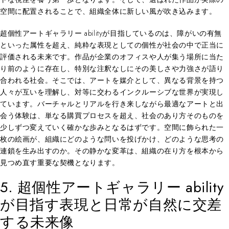
空間に配置されることで、組織全体に新しい風が吹き込みます。
超個性アートギャラリー abilityが目指しているのは、障がいの有無
といった属性を超え、純粋な表現としての個性が社会の中で正当に
評価される未来です。作品が企業のオフィスや人が集う場所に当た
り前のように存在し、特別な注釈なしにその美しさや力強さが語り
合われる社会。そこでは、アートを媒介として、異なる背景を持つ
人々が互いを理解し、対等に交わるインクルーシブな世界が実現し
ています。バーチャルとリアルを行き来しながら最適なアートと出
会う体験は、単なる購買プロセスを超え、社会のあり方そのものを
少しずつ変えていく確かな歩みとなるはずです。空間に飾られた一
枚の絵画が、組織にどのような問いを投げかけ、どのような思考の
連鎖を生み出すのか。その静かな変革は、組織の在り方を根本から
見つめ直す重要な契機となります。
5. 超個性アートギャラリー ability
が目指す表現と日常が自然に交差
する未来像