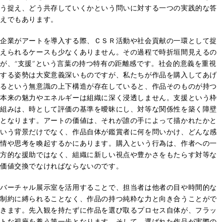
う捉え、どう共存していくかという問いに対する一つの実践的な答
えでもあります。
企業がアートを導入する際、ＣＳＲ活動や社会貢献の一環として捉
えられるケースも少なくありません。その過程で時折垣間見えるの
が、“支援”という言葉の持つ特有の距離感です。社会的意義を重視
する姿勢は大変意義深いものですが、私たちが作品を購入してあげ
るという無意識の上下構造が存在していると、作品そのものが持つ
本来の魅力やエネルギーは組織に深く浸透しません。支援という枠
組みは、時として評価の基準を曖昧にし、対等な関係性を築く障壁
となります。アートの価値は、それが誰の手によって描かれたかと
いう背景だけでなく、作品自体が鑑賞者に何を問いかけ、どんな感
情や思考を喚起するかにあります。購入という行為は、作者への一
方的な援助ではなく、組織に新しい視点や豊かさをもたらす対等な
価値交換でなければならないのです。
バーチャル展示室を活用することで、担当者は他者の目や時間的な
制約に縛られることなく、作品の持つ純粋な力と向き合うことがで
きます。先入観を持たずに作品を選び取るプロセス自体が、フラッ
トな視座を養う第一歩となります。そして、選ばれた作品が実際の