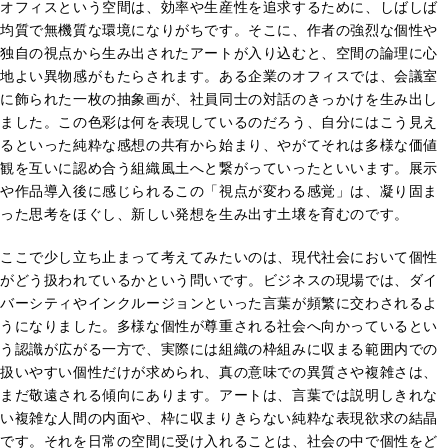
オフィスという空間は、効率や生産性を追求するために、しばしば
均質で無機質な環境になりがちです。そこに、作者の強烈な個性や
独自の視点から生み出されたアートが入り込むと、空間の論理に心
地よい異物感がもたらされます。ある企業のオフィスでは、会議室
に飾られた一枚の抽象画が、社員同士の対話のきっかけを生み出し
ました。この色彩は何を表現しているのだろう、自分にはこう見え
るといった純粋な感想の共有から始まり、やがてそれは多様な価値
観を互いに認め合う組織風土へと繋がっていったといいます。展示
や作品導入後に感じられるこの「視点が変わる感覚」は、凝り固ま
った思考をほぐし、新しい発想を生み出す土壌を育むのです。
ここで少し立ち止まって考えてみたいのは、現代社会において個性
がどう扱われているかという問いです。ビジネスの現場では、ダイ
バーシティやインクルージョンといった言葉が頻繁に交わされるよ
うになりました。多様な個性が尊重される社会へ向かっているとい
う認識が広がる一方で、実際には組織の枠組みに収まる範囲内での
扱いやすい個性だけが求められ、真の意味での異質さや複雑さは、
まだ敬遠される傾向にあります。アートは、言葉では説明しきれな
い複雑な人間の内面や、枠に収まりきらない純粋な表現欲求の結晶
です。それを日常の空間に受け入れることは、社会の中で個性をど