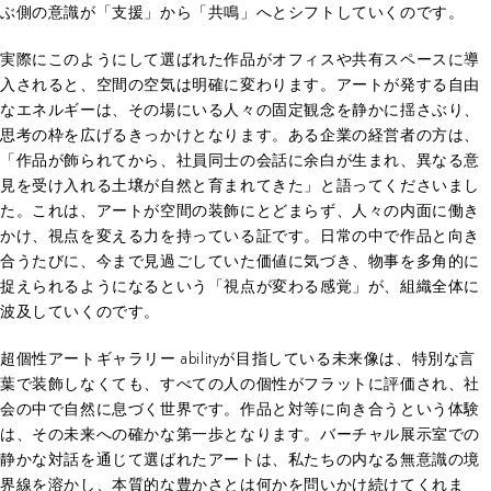
ぶ側の意識が「支援」から「共鳴」へとシフトしていくのです。
実際にこのようにして選ばれた作品がオフィスや共有スペースに導
入されると、空間の空気は明確に変わります。アートが発する自由
なエネルギーは、その場にいる人々の固定観念を静かに揺さぶり、
思考の枠を広げるきっかけとなります。ある企業の経営者の方は、
「作品が飾られてから、社員同士の会話に余白が生まれ、異なる意
見を受け入れる土壌が自然と育まれてきた」と語ってくださいまし
た。これは、アートが空間の装飾にとどまらず、人々の内面に働き
かけ、視点を変える力を持っている証です。日常の中で作品と向き
合うたびに、今まで見過ごしていた価値に気づき、物事を多角的に
捉えられるようになるという「視点が変わる感覚」が、組織全体に
波及していくのです。
超個性アートギャラリー abilityが目指している未来像は、特別な言
葉で装飾しなくても、すべての人の個性がフラットに評価され、社
会の中で自然に息づく世界です。作品と対等に向き合うという体験
は、その未来への確かな第一歩となります。バーチャル展示室での
静かな対話を通じて選ばれたアートは、私たちの内なる無意識の境
界線を溶かし、本質的な豊かさとは何かを問いかけ続けてくれま