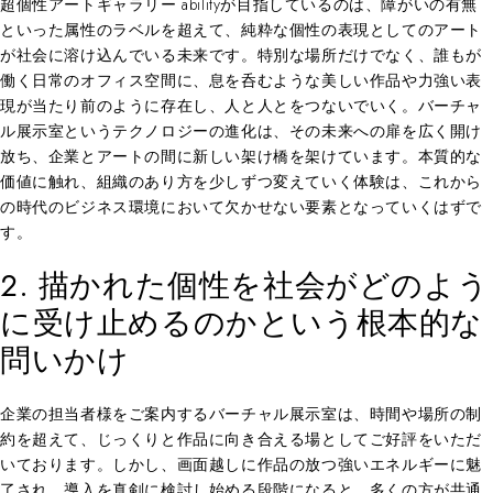
超個性アートギャラリー abilityが目指しているのは、障がいの有無
といった属性のラベルを超えて、純粋な個性の表現としてのアート
が社会に溶け込んでいる未来です。特別な場所だけでなく、誰もが
働く日常のオフィス空間に、息を呑むような美しい作品や力強い表
現が当たり前のように存在し、人と人とをつないでいく。バーチャ
ル展示室というテクノロジーの進化は、その未来への扉を広く開け
放ち、企業とアートの間に新しい架け橋を架けています。本質的な
価値に触れ、組織のあり方を少しずつ変えていく体験は、これから
の時代のビジネス環境において欠かせない要素となっていくはずで
す。
2. 描かれた個性を社会がどのよう
に受け止めるのかという根本的な
問いかけ
企業の担当者様をご案内するバーチャル展示室は、時間や場所の制
約を超えて、じっくりと作品に向き合える場としてご好評をいただ
いております。しかし、画面越しに作品の放つ強いエネルギーに魅
了され、導入を真剣に検討し始める段階になると、多くの方が共通