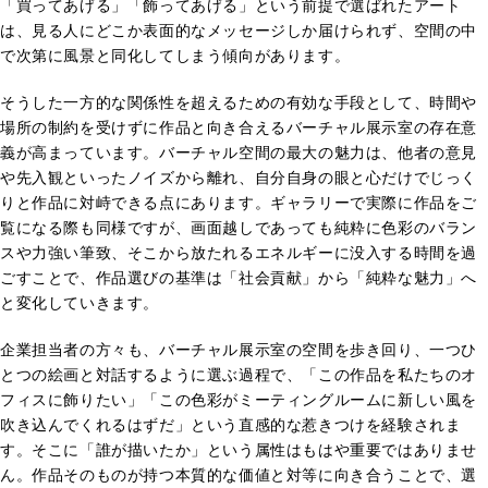
「買ってあげる」「飾ってあげる」という前提で選ばれたアート
は、見る人にどこか表面的なメッセージしか届けられず、空間の中
で次第に風景と同化してしまう傾向があります。
そうした一方的な関係性を超えるための有効な手段として、時間や
場所の制約を受けずに作品と向き合えるバーチャル展示室の存在意
義が高まっています。バーチャル空間の最大の魅力は、他者の意見
や先入観といったノイズから離れ、自分自身の眼と心だけでじっく
りと作品に対峙できる点にあります。ギャラリーで実際に作品をご
覧になる際も同様ですが、画面越しであっても純粋に色彩のバラン
スや力強い筆致、そこから放たれるエネルギーに没入する時間を過
ごすことで、作品選びの基準は「社会貢献」から「純粋な魅力」へ
と変化していきます。
企業担当者の方々も、バーチャル展示室の空間を歩き回り、一つひ
とつの絵画と対話するように選ぶ過程で、「この作品を私たちのオ
フィスに飾りたい」「この色彩がミーティングルームに新しい風を
吹き込んでくれるはずだ」という直感的な惹きつけを経験されま
す。そこに「誰が描いたか」という属性はもはや重要ではありませ
ん。作品そのものが持つ本質的な価値と対等に向き合うことで、選