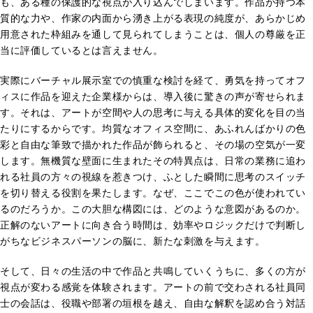
も、ある種の保護的な視点が入り込んでしまいます。作品が持つ本
質的な力や、作家の内面から湧き上がる表現の純度が、あらかじめ
用意された枠組みを通して見られてしまうことは、個人の尊厳を正
当に評価しているとは言えません。
実際にバーチャル展示室での慎重な検討を経て、勇気を持ってオフ
ィスに作品を迎えた企業様からは、導入後に驚きの声が寄せられま
す。それは、アートが空間や人の思考に与える具体的変化を目の当
たりにするからです。均質なオフィス空間に、あふれんばかりの色
彩と自由な筆致で描かれた作品が飾られると、その場の空気が一変
します。無機質な壁面に生まれたその特異点は、日常の業務に追わ
れる社員の方々の視線を惹きつけ、ふとした瞬間に思考のスイッチ
を切り替える役割を果たします。なぜ、ここでこの色が使われてい
るのだろうか。この大胆な構図には、どのような意図があるのか。
正解のないアートに向き合う時間は、効率やロジックだけで判断し
がちなビジネスパーソンの脳に、新たな刺激を与えます。
そして、日々の生活の中で作品と共鳴していくうちに、多くの方が
視点が変わる感覚を体験されます。アートの前で交わされる社員同
士の会話は、役職や部署の垣根を越え、自由な解釈を認め合う対話