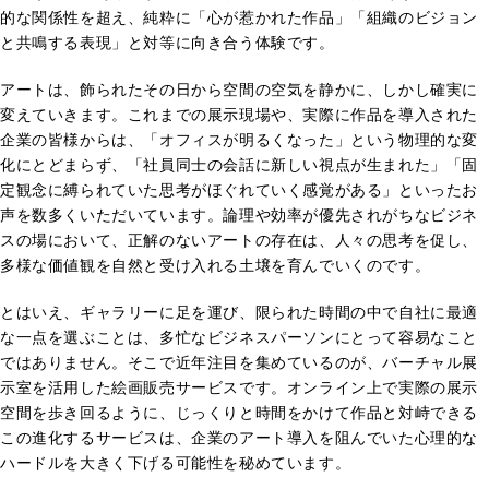
的な関係性を超え、純粋に「心が惹かれた作品」「組織のビジョン
と共鳴する表現」と対等に向き合う体験です。
アートは、飾られたその日から空間の空気を静かに、しかし確実に
変えていきます。これまでの展示現場や、実際に作品を導入された
企業の皆様からは、「オフィスが明るくなった」という物理的な変
化にとどまらず、「社員同士の会話に新しい視点が生まれた」「固
定観念に縛られていた思考がほぐれていく感覚がある」といったお
声を数多くいただいています。論理や効率が優先されがちなビジネ
スの場において、正解のないアートの存在は、人々の思考を促し、
多様な価値観を自然と受け入れる土壌を育んでいくのです。
とはいえ、ギャラリーに足を運び、限られた時間の中で自社に最適
な一点を選ぶことは、多忙なビジネスパーソンにとって容易なこと
ではありません。そこで近年注目を集めているのが、バーチャル展
示室を活用した絵画販売サービスです。オンライン上で実際の展示
空間を歩き回るように、じっくりと時間をかけて作品と対峙できる
この進化するサービスは、企業のアート導入を阻んでいた心理的な
ハードルを大きく下げる可能性を秘めています。