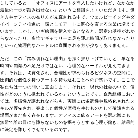
ししていると、「オフィスにアートを導入したいけれど、なかなか
最後の一歩が踏み出せない」というご相談をよくいただきます。働
き方やオフィスの在り方が見直される中で、ウェルビーイングやダ
イバーシティ推進の一環としてアートに関心を寄せる企業は増えて
います。しかし、いざ絵画を購入するとなると、選定の基準がわか
らなかったり、多忙でギャラリーに足を運ぶ時間が取れなかったり
といった物理的なハードルに直面される方が少なくありません。
ただ、この「踏み切れない理由」を深く掘り下げていくと、単なる
時間や知識の不足だけではない、心理的なハードルが見えてきま
す。それは、均質化され、合理性が求められるビジネスの空間に、
圧倒的な個性を持つアートを持ち込むことへの戸惑いです。ここで
私たちは一つの問いに直面します。それは「現代の社会の中で、個
性がどのように扱われているか」ということです。企業組織におい
ては、多様性が謳われながらも、実際には協調性や規格化されたス
キルが優先され、突出した個性が摩擦を生むものとして敬遠される
場面がまだ多く存在します。オフィスに飾るアートを選ぶ際にも、
無難で誰の目にも障らないものを探そうとする心理が働き、結果的
に決定を難しくさせているのです。