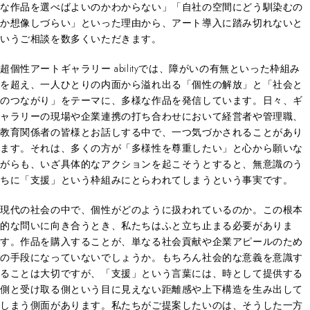
な作品を選べばよいのかわからない」「自社の空間にどう馴染むの
か想像しづらい」といった理由から、アート導入に踏み切れないと
いうご相談を数多くいただきます。
超個性アートギャラリー abilityでは、障がいの有無といった枠組み
を超え、一人ひとりの内面から溢れ出る「個性の解放」と「社会と
のつながり」をテーマに、多様な作品を発信しています。日々、ギ
ャラリーの現場や企業連携の打ち合わせにおいて経営者や管理職、
教育関係者の皆様とお話しする中で、一つ気づかされることがあり
ます。それは、多くの方が「多様性を尊重したい」と心から願いな
がらも、いざ具体的なアクションを起こそうとすると、無意識のう
ちに「支援」という枠組みにとらわれてしまうという事実です。
現代の社会の中で、個性がどのように扱われているのか。この根本
的な問いに向き合うとき、私たちはふと立ち止まる必要がありま
す。作品を購入することが、単なる社会貢献や企業アピールのため
の手段になっていないでしょうか。もちろん社会的な意義を意識す
ることは大切ですが、「支援」という言葉には、時として提供する
側と受け取る側という目に見えない距離感や上下構造を生み出して
しまう側面があります。私たちがご提案したいのは、そうした一方