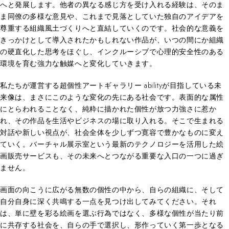
へと発展します。他者の異なる感じ方を受け入れる経験は、そのま
ま同僚の多様な意見や、これまで見落としていた独自のアイデアを
尊重する組織風土づくりへと直結していくのです。社会的な意義を
きっかけとして導入されたかもしれない作品が、いつの間にか組織
の硬直化した思考をほぐし、インクルーシブで心理的安全性のある
環境を育む強力な触媒へと変化していきます。
私たちが運営する超個性アートギャラリー abilityが目指している未
来像は、まさにこのような変化の先にある社会です。表面的な属性
にとらわれることなく、純粋に描かれた個性が放つ力強さに惹か
れ、その作品を生活やビジネスの場に取り入れる。そこで生まれる
対話や新しい視点が、社会全体を少しずつ寛容で豊かなものに変え
ていく。バーチャル展示室という最新のテクノロジーを活用した絵
画販売サービスも、その未来へとつながる重要な入口の一つに過ぎ
ません。
画面の向こうに広がる無数の個性の中から、自らの組織に、そして
自分自身に深く共鳴する一点を見つけ出してみてください。それ
は、単に壁を彩る絵画を選ぶ行為ではなく、多様な個性が当たり前
に共存する社会を、自らの手で選択し、形作っていく第一歩となる