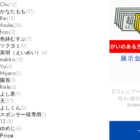
Chii
(12)
かなたもも
(31)
Rie
(18)
Asuka
(24)
hosi
(3)
色鉢むすぶ
(7)
ツクヨミ
(9)
英明（えいめい）
(4)
makiko
(18)
Yui
(4)
Miyano
(1)
園長
(1)
Riela
(6)
【10人にア
よし君
(1)
性Art展
天
(57)
EVEN
よしくん
(2)
スポンサー様専用
(1)
13.
(8)
ゆめじ
(4)
Price