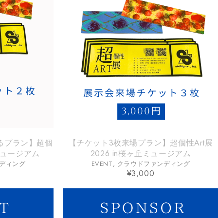
るプラン】超個
【チケット3枚来場プラン】超個性Art展
丘ミュージアム
2026 in桜ヶ丘ミュージアム
ディング
EVENT
,
クラウドファンディング
¥
3,000