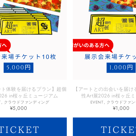
ート体験を届けるプラン】超個
【アートとの出会いを届け
2026 in桜ヶ丘ミュージアム
性Art展2026 in桜ヶ
T
,
クラウドファンディング
EVENT
,
クラウドファン
¥
5,000
¥
1,000