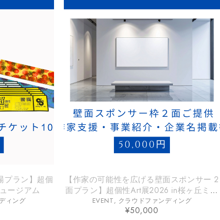
場プラン】超個
【作家の可能性を広げる壁面スポンサー 2
丘ミュージアム
面プラン】超個性Art展2026 in桜ヶ丘ミュ
ージアム
ディング
EVENT
,
クラウドファンディング
¥
50,000