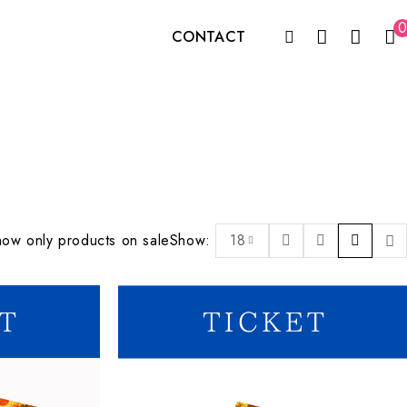
0
CONTACT
ow only products on sale
Show:
18