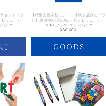
文具セットプラ
【特別支援学校にアート体験を届けるプラ
n桜ヶ丘ミュージア
ン】超個性Art展2026 in桜ヶ丘ミュージア
ム
ディング
EVENT
,
クラウドファンディング
¥
30,000