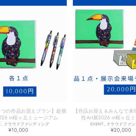
とつの作品お迎えプラン】超個
【作品お迎え＆みんなで来
2026 in桜ヶ丘ミュージアム
性Art展2026 in桜ヶ
T
,
クラウドファンディング
EVENT
,
クラウドファン
¥
10,000
¥
20,000