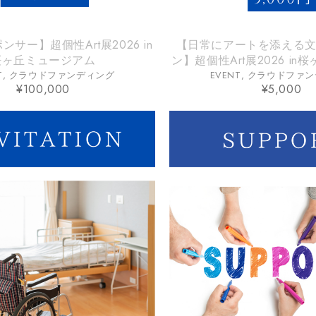
サー】超個性Art展2026 in
【日常にアートを添える
桜ヶ丘ミュージアム
ン】超個性Art展2026 i
ム
T
,
クラウドファンディング
EVENT
,
クラウドファン
¥
100,000
¥
5,000