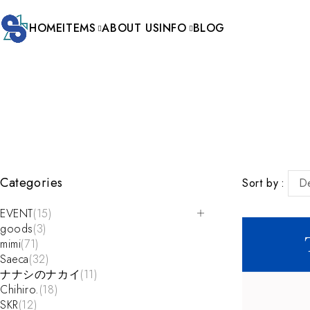
HOME
ITEMS
ABOUT US
INFO
BLOG
Categories
Sort by
De
EVENT
(15)
goods
(3)
mimi
(71)
Saeca
(32)
ナナシのナカイ
(11)
Chihiro.
(18)
SKR
(12)