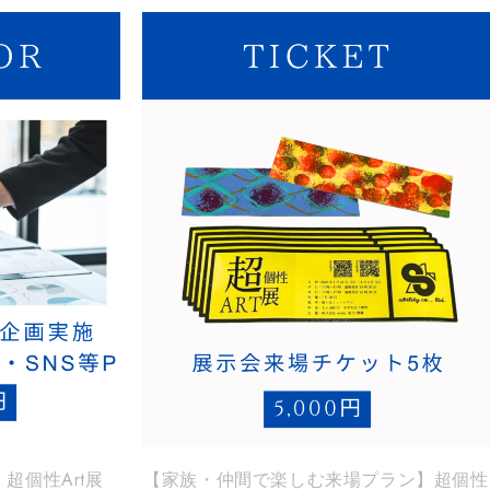
超個性Art展
【家族・仲間で楽しむ来場プラン】超個性