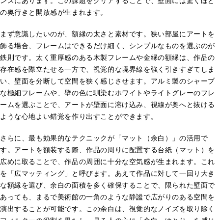
ンスにあります。この課題をクリアすることで、壁面には驚くほど
の奥行きと開放感が生まれます。
まず意識したいのが、額縁の太さと素材です。狭い部屋にアートを
飾る場合、フレームはできるだけ細く、シンプルなものを選ぶのが
鉄則です。太く重厚感のある木製フレームや金縁の額縁は、作品の
存在感を際立たせる一方で、視覚的な境界線を強く引きすぎてしま
い、壁面を分断して空間を狭く感じさせます。アルミ製のシャープ
な極細フレームや、壁の色に馴染むホワイトやライトグレーのフレ
ームを選ぶことで、アートが壁面に溶け込み、視線が奥へと抜ける
ような心地よい錯覚を作り出すことができます。
さらに、最も効果的なテクニックが「マット（余白）」の活用で
す。アートを額装する際、作品の周りに配置する台紙（マット）を
広めに取ることで、作品の周囲に十分な空気感が生まれます。これ
を「広マッティング」と呼びます。あえて作品に対して一回り大き
な額縁を選び、余白の面積を多く確保することで、限られた壁面で
あっても、まるで美術館の一角のような静謐で広がりのある空間を
演出することが可能です。この余白は、視覚的なノイズを取り除く