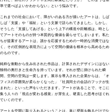
準で選べばよいかわからない」という悩みです。
これまでの社会において、障がいのある方が描いたアートは、しば
しば「支援」や「福祉」という文脈で語られてきました。しかし、
そうした「支援してあげる」という上下の構造や距離感は、時とし
てアートそのものが持つ本質的な価値を曇らせてしまいます。私た
ちが提案するアートは、誰かを応援するための一時的な消費ではな
く、その圧倒的な表現力によって空間の価値を根本から高めるため
のものです。
純粋な衝動から生み出された作品は、計算されたデザインにはない
独特の奥行きと生命力を持っています。それが壁に掛けられた瞬
間、空間の空気は一変します。展示を導入された企業からは、「オ
フィスの雰囲気が柔らかくなった」「社員同士の会話のフックが生
まれた」といった声をいただきます。アートがあることで、そこに
集う人々の「視点が変わる感覚」が芽生え、硬直した思考がほぐれ
ていくのです。
アートを空間に取り入れるということは、単に壁面を飾るだけでな