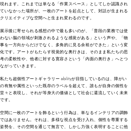
現れます。これまでは単なる「作業スペース」としてしか認識され
ていなかった場所が、一枚のアートを起点として、対話が生まれる
クリエイティブな空間へと生まれ変わるのです。
展示後に寄せられる感想の中で最も多いのが、「普段の業務では使
わない脳の領域が刺激されるような感覚がある」という声や、「物
事を一方向からだけでなく、多角的に見る余裕ができた」という変
化です。アートがもたらす視覚的な奥行きは、そのまま私たちの思
考の柔軟性や、他者に対する寛容さという「内面の奥行き」へとつ
ながっていきます。
私たち超個性アートギャラリー abilityが目指しているのは、障がい
の有無や属性といった既存のラベルを超えて、誰もが自身の個性を
堂々と表現し、それが等身大の価値として社会に還流していく未来
です。
空間に一枚のアートを飾るという行為は、単なるインテリアの調飾
ではありません。それは、多様な視点を受け入れ、個性を尊重する
姿勢を、その空間を通じて無言で、しかし力強く表明することに他