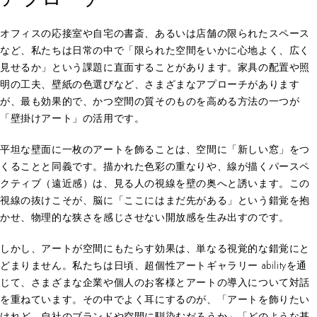
オフィスの応接室や自宅の書斎、あるいは店舗の限られたスペース
など、私たちは日常の中で「限られた空間をいかに心地よく、広く
見せるか」という課題に直面することがあります。家具の配置や照
明の工夫、壁紙の色選びなど、さまざまなアプローチがあります
が、最も効果的で、かつ空間の質そのものを高める方法の一つが
「壁掛けアート」の活用です。
平坦な壁面に一枚のアートを飾ることは、空間に「新しい窓」をつ
くることと同義です。描かれた色彩の重なりや、線が描くパースペ
クティブ（遠近感）は、見る人の視線を壁の奥へと誘います。この
視線の抜けこそが、脳に「ここにはまだ先がある」という錯覚を抱
かせ、物理的な狭さを感じさせない開放感を生み出すのです。
しかし、アートが空間にもたらす効果は、単なる視覚的な錯覚にと
どまりません。私たちは日頃、超個性アートギャラリー abilityを通
じて、さまざまな企業や個人のお客様とアートの導入について対話
を重ねています。その中でよく耳にするのが、「アートを飾りたい
けれど、自社のブランドや空間に馴染むだろうか」「どのような基