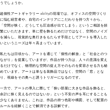
うでしょうか。
超個性アートギャラリー abilityの現場では、オフィスの空間づくり
に悩む経営者や、自宅のインテリアにこだわりを持つ方々から、
「空間が狭く、どうしても圧迫感が出てしまう」というご相談を頻
繁にいただきます。単に壁を飾るためだけではなく、空間のノイズ
を減らし、視覚的な奥行きをもたらす手段としてアートを導入した
いというニーズは年々高まっています。
私たちは日頃から、アートを通じて「個性の解放」と「社会とのつ
ながり」を提案していますが、作品が持つ力は、人々の意識を変え
るだけでなく、物理的な空間の捉え方そのものを変容させる力も秘
めています。アートは単なる装飾品ではなく、空間の「窓」とな
り、視線をその奥へと誘うトリガーになるのです。
一方で、アートの導入に際して「狭い部屋に大きな作品を飾ると、
余計に狭く見えるのではないか」という不安の声を耳にすることも
少なくありません。これは、作品の持つ色彩や構図、そして配置の
ルールを紐解くことで解消できる誤解です。