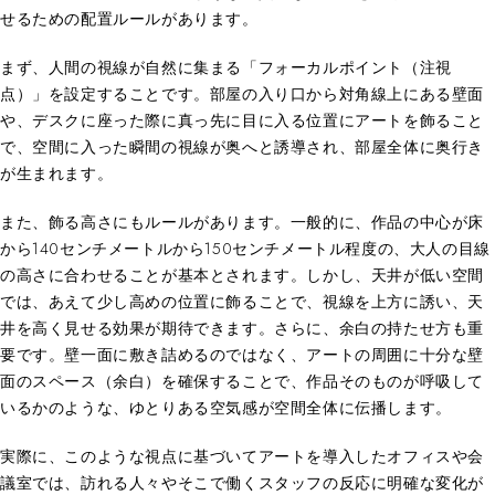
せるための配置ルールがあります。
まず、人間の視線が自然に集まる「フォーカルポイント（注視
点）」を設定することです。部屋の入り口から対角線上にある壁面
や、デスクに座った際に真っ先に目に入る位置にアートを飾ること
で、空間に入った瞬間の視線が奥へと誘導され、部屋全体に奥行き
が生まれます。
また、飾る高さにもルールがあります。一般的に、作品の中心が床
から140センチメートルから150センチメートル程度の、大人の目線
の高さに合わせることが基本とされます。しかし、天井が低い空間
では、あえて少し高めの位置に飾ることで、視線を上方に誘い、天
井を高く見せる効果が期待できます。さらに、余白の持たせ方も重
要です。壁一面に敷き詰めるのではなく、アートの周囲に十分な壁
面のスペース（余白）を確保することで、作品そのものが呼吸して
いるかのような、ゆとりある空気感が空間全体に伝播します。
実際に、このような視点に基づいてアートを導入したオフィスや会
議室では、訪れる人々やそこで働くスタッフの反応に明確な変化が