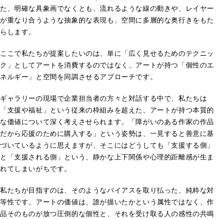
た、明確な具象画でなくとも、流れるような線の動きや、レイヤー
が重なり合うような抽象的な表現も、空間に多層的な奥行きをもた
らします。
ここで私たちが提案したいのは、単に「広く見せるためのテクニッ
ク」としてアートを消費するのではなく、アートが持つ「個性のエ
ネルギー」と空間を同調させるアプローチです。
ギャラリーの現場で企業担当者の方々と対話する中で、私たちは
「支援や福祉」という従来の枠組みを超えた、アートが持つ本質的
な価値について深く考えさせられます。「障がいのある作家の作品
だから応援のために購入する」という姿勢は、一見すると善意に基
づいているように思えますが、そこにはどうしても「支援する側」
と「支援される側」という、静かな上下関係や心理的距離感が生ま
れてしまいがちです。
私たちが目指すのは、そのようなバイアスを取り払った、純粋な対
等性です。アートの価値は、誰が描いたかという属性ではなく、作
品そのものが放つ圧倒的な個性と、それを受け取る人の感性の共鳴