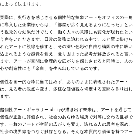
によって決まります。
実際に、奥行きを感じさせる個性的な抽象アートをオフィスの一角
に導入した企業様からは、「部屋が広く見えるようになった」とい
う視覚的な効果だけでなく、働く人々の意識にも変化が現れたとい
う声をいただきます。日常の業務に追われる中で、ふと壁に掛けら
れたアートに視線を移すと、その深い色彩や自由な構図の中に吸い
込まれるような感覚を覚え、凝り固まった思考が解放されると言い
ます。アートが空間に物理的な広がりを感じさせると同時に、人の
心や創造性にも「余白」を生み出しているのです。
個性を画一的な枠に当てはめず、ありのままに表現されたアート
は、見る者の視点を変え、多様な価値観を肯定する空間を作り出し
ます。
超個性アートギャラリー abilityが描き出す未来は、アートを通じて
個性が正当に評価され、社会のあらゆる場所で対等に交わる世界で
す。一枚のアートが空間の広がりを変え、訪れる人の思考を深め、
社会の境界線をつなぐ触媒となる。そんな本質的な価値を持つアー