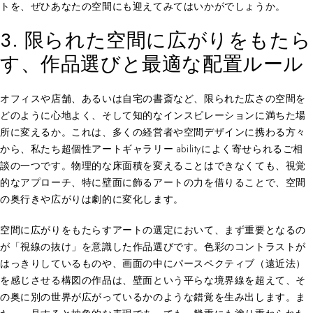
トを、ぜひあなたの空間にも迎えてみてはいかがでしょうか。
3. 限られた空間に広がりをもたら
す、作品選びと最適な配置ルール
オフィスや店舗、あるいは自宅の書斎など、限られた広さの空間を
どのように心地よく、そして知的なインスピレーションに満ちた場
所に変えるか。これは、多くの経営者や空間デザインに携わる方々
から、私たち超個性アートギャラリー abilityによく寄せられるご相
談の一つです。物理的な床面積を変えることはできなくても、視覚
的なアプローチ、特に壁面に飾るアートの力を借りることで、空間
の奥行きや広がりは劇的に変化します。
空間に広がりをもたらすアートの選定において、まず重要となるの
が「視線の抜け」を意識した作品選びです。色彩のコントラストが
はっきりしているものや、画面の中にパースペクティブ（遠近法）
を感じさせる構図の作品は、壁面という平らな境界線を超えて、そ
の奥に別の世界が広がっているかのような錯覚を生み出します。ま