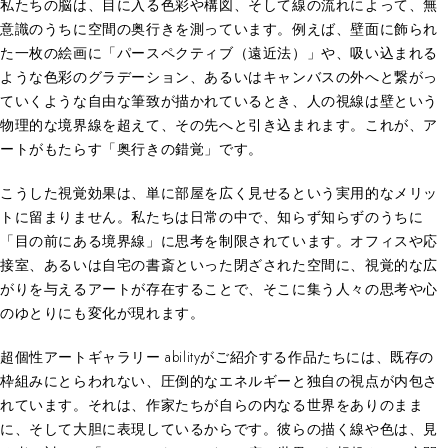
私たちの脳は、目に入る色彩や構図、そして線の流れによって、無
意識のうちに空間の奥行きを測っています。例えば、壁面に飾られ
た一枚の絵画に「パースペクティブ（遠近法）」や、吸い込まれる
ような色彩のグラデーション、あるいはキャンバスの外へと繋がっ
ていくような自由な筆致が描かれているとき、人の視線は壁という
物理的な境界線を超えて、その先へと引き込まれます。これが、ア
ートがもたらす「奥行きの錯覚」です。
こうした視覚効果は、単に部屋を広く見せるという実用的なメリッ
トに留まりません。私たちは日常の中で、知らず知らずのうちに
「目の前にある境界線」に思考を制限されています。オフィスや応
接室、あるいは自宅の書斎といった閉ざされた空間に、視覚的な広
がりを与えるアートが存在することで、そこに集う人々の思考や心
のゆとりにも変化が現れます。
超個性アートギャラリー abilityがご紹介する作品たちには、既存の
枠組みにとらわれない、圧倒的なエネルギーと独自の視点が内包さ
れています。それは、作家たちが自らの内なる世界をありのまま
に、そして大胆に表現しているからです。彼らの描く線や色は、見