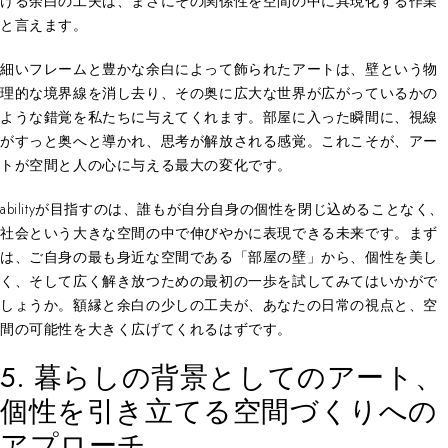
ける余白の工夫は、まさにその関係性を空間の中に具現化する作業
と言えます。
細いフレームと豊かな余白によって飾られたアートは、壁という物
理的な境界線を消し去り、その奥に広大な世界が広がっているかの
ような錯覚を私たちに与えてくれます。部屋に入った瞬間に、視線
がすっと奥へと導かれ、思考が解放される感覚。これこそが、アー
トが空間と人の心に与える最大の変化です。
abilityが目指すのは、誰もが自分自身の個性を閉じ込めることなく、
社会という大きな空間の中で伸びやかに表現できる未来です。まず
は、ご自身の最も身近な空間である「部屋の壁」から、個性を美し
く、そして広く解き放つための最初の一歩を試してみてはいかがで
しょうか。額縁と余白の少しの工夫が、あなたの日常の視点と、空
間の可能性を大きく広げてくれるはずです。
5. 暮らしの背景としてのアート、
個性を引き立てる空間づくりへの
アプローチ