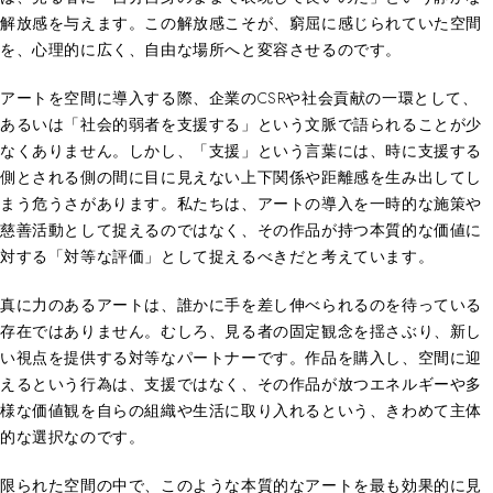
解放感を与えます。この解放感こそが、窮屈に感じられていた空間
を、心理的に広く、自由な場所へと変容させるのです。
アートを空間に導入する際、企業のCSRや社会貢献の一環として、
あるいは「社会的弱者を支援する」という文脈で語られることが少
なくありません。しかし、「支援」という言葉には、時に支援する
側とされる側の間に目に見えない上下関係や距離感を生み出してし
まう危うさがあります。私たちは、アートの導入を一時的な施策や
慈善活動として捉えるのではなく、その作品が持つ本質的な価値に
対する「対等な評価」として捉えるべきだと考えています。
真に力のあるアートは、誰かに手を差し伸べられるのを待っている
存在ではありません。むしろ、見る者の固定観念を揺さぶり、新し
い視点を提供する対等なパートナーです。作品を購入し、空間に迎
えるという行為は、支援ではなく、その作品が放つエネルギーや多
様な価値観を自らの組織や生活に取り入れるという、きわめて主体
的な選択なのです。
限られた空間の中で、このような本質的なアートを最も効果的に見