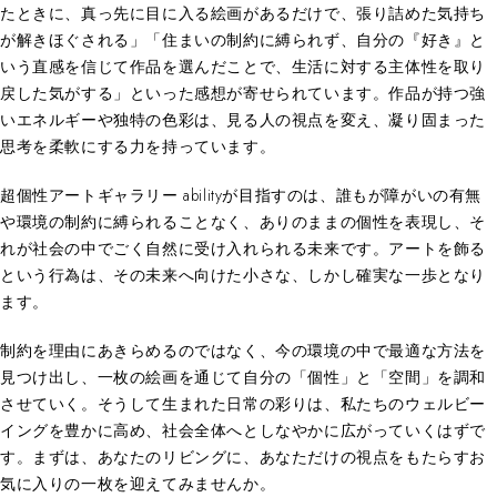
たときに、真っ先に目に入る絵画があるだけで、張り詰めた気持ち
が解きほぐされる」「住まいの制約に縛られず、自分の『好き』と
いう直感を信じて作品を選んだことで、生活に対する主体性を取り
戻した気がする」といった感想が寄せられています。作品が持つ強
いエネルギーや独特の色彩は、見る人の視点を変え、凝り固まった
思考を柔軟にする力を持っています。
超個性アートギャラリー abilityが目指すのは、誰もが障がいの有無
や環境の制約に縛られることなく、ありのままの個性を表現し、そ
れが社会の中でごく自然に受け入れられる未来です。アートを飾る
という行為は、その未来へ向けた小さな、しかし確実な一歩となり
ます。
制約を理由にあきらめるのではなく、今の環境の中で最適な方法を
見つけ出し、一枚の絵画を通じて自分の「個性」と「空間」を調和
させていく。そうして生まれた日常の彩りは、私たちのウェルビー
イングを豊かに高め、社会全体へとしなやかに広がっていくはずで
す。まずは、あなたのリビングに、あなただけの視点をもたらすお
気に入りの一枚を迎えてみませんか。