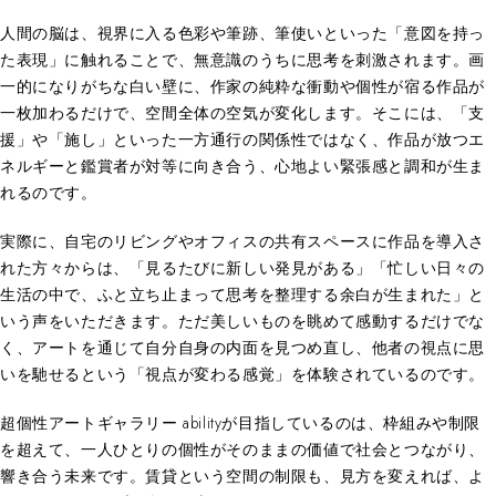
人間の脳は、視界に入る色彩や筆跡、筆使いといった「意図を持っ
た表現」に触れることで、無意識のうちに思考を刺激されます。画
一的になりがちな白い壁に、作家の純粋な衝動や個性が宿る作品が
一枚加わるだけで、空間全体の空気が変化します。そこには、「支
援」や「施し」といった一方通行の関係性ではなく、作品が放つエ
ネルギーと鑑賞者が対等に向き合う、心地よい緊張感と調和が生ま
れるのです。
実際に、自宅のリビングやオフィスの共有スペースに作品を導入さ
れた方々からは、「見るたびに新しい発見がある」「忙しい日々の
生活の中で、ふと立ち止まって思考を整理する余白が生まれた」と
いう声をいただきます。ただ美しいものを眺めて感動するだけでな
く、アートを通じて自分自身の内面を見つめ直し、他者の視点に思
いを馳せるという「視点が変わる感覚」を体験されているのです。
超個性アートギャラリー abilityが目指しているのは、枠組みや制限
を超えて、一人ひとりの個性がそのままの価値で社会とつながり、
響き合う未来です。賃貸という空間の制限も、見方を変えれば、よ