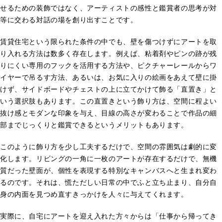
せるための装飾ではなく、アーティストの感性と鑑賞者の思考が対
等に交わる対話の場を創り出すことです。
賃貸住宅という限られた条件の中でも、壁を傷つけずにアートを取
り入れる方法は数多く存在します。例えば、粘着剤やピンの跡が残
りにくい専用のフックを活用する方法や、ピクチャーレールからワ
イヤーで吊るす方法、あるいは、お気に入りの絵画をあえて壁に掛
けず、サイドボードやチェストの上に立てかけて飾る「直置き」と
いう選択肢もあります。この直置きという飾り方は、空間に程よい
抜け感とモダンな印象を与え、目線の高さが変わることで作品の細
部までじっくりと鑑賞できるというメリットもあります。
このように飾り方を少し工夫するだけで、空間の雰囲気は劇的に変
化します。リビングの一角に一枚のアートが存在するだけで、無機
質だった壁面が、個性を表現する特別なキャンバスへと生まれ変わ
るのです。それは、慌ただしい日常の中でふと立ち止まり、自分自
身の内面を見つめ直すきっかけを人々に与えてくれます。
実際に、自宅にアートを迎え入れた方々からは「仕事から帰ってき