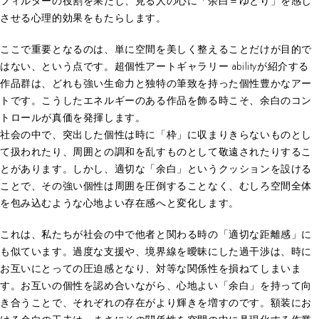
フィルターの役割を果たし、見る人の心に「余白＝ゆとり」を感じ
させる心理的効果をもたらします。
ここで重要となるのは、単に空間を美しく整えることだけが目的で
はない、という点です。超個性アートギャラリー abilityが紹介する
作品群は、どれも強い生命力と独特の筆致を持った個性豊かなアー
トです。こうしたエネルギーのある作品を飾る時こそ、余白のコン
トロールが真価を発揮します。
社会の中で、突出した個性は時に「枠」に収まりきらないものとし
て扱われたり、周囲との調和を乱すものとして敬遠されたりするこ
とがあります。しかし、適切な「余白」というクッションを設ける
ことで、その強い個性は周囲を圧倒することなく、むしろ空間全体
を包み込むような心地よい存在感へと変化します。
これは、私たちが社会の中で他者と関わる時の「適切な距離感」に
も似ています。過度な支援や、境界線を曖昧にした過干渉は、時に
お互いにとっての圧迫感となり、対等な関係性を損ねてしまいま
す。お互いの個性を認め合いながら、心地よい「余白」を持って向
き合うことで、それぞれの存在がより輝きを増すのです。額装にお