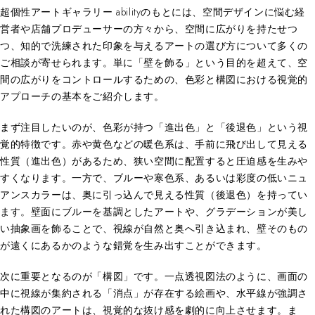
超個性アートギャラリー abilityのもとには、空間デザインに悩む経
営者や店舗プロデューサーの方々から、空間に広がりを持たせつ
つ、知的で洗練された印象を与えるアートの選び方について多くの
ご相談が寄せられます。単に「壁を飾る」という目的を超えて、空
間の広がりをコントロールするための、色彩と構図における視覚的
アプローチの基本をご紹介します。
まず注目したいのが、色彩が持つ「進出色」と「後退色」という視
覚的特徴です。赤や黄色などの暖色系は、手前に飛び出して見える
性質（進出色）があるため、狭い空間に配置すると圧迫感を生みや
すくなります。一方で、ブルーや寒色系、あるいは彩度の低いニュ
アンスカラーは、奥に引っ込んで見える性質（後退色）を持ってい
ます。壁面にブルーを基調としたアートや、グラデーションが美し
い抽象画を飾ることで、視線が自然と奥へ引き込まれ、壁そのもの
が遠くにあるかのような錯覚を生み出すことができます。
次に重要となるのが「構図」です。一点透視図法のように、画面の
中に視線が集約される「消点」が存在する絵画や、水平線が強調さ
れた構図のアートは、視覚的な抜け感を劇的に向上させます。ま