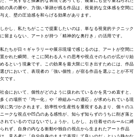
た、一見すると抽象的な表現であっても、幾重にも塗り重ねられた
絵の具の層や、力強い筆跡が残る作品は、視覚的な立体感を空間に
与え、壁の圧迫感を和らげる効果があります。
しかし、私たちがここで提案したいのは、単なる視覚的テクニック
に留まらない、アートが持つ「精神的な奥行き」の活用です。
私たちが日々ギャラリーや展示現場で感じるのは、アートが空間に
置かれた瞬間、そこに関わる人々の思考や視点そのものが広がり始
めるという現象です。この効果を最大限に引き出すためには、作品
選びにおいて、表現者の「強い個性」が宿る作品を選ぶことが不可
欠です。
社会において、個性がどのように扱われているかを見つめ直すと、
多くの場所で「均一化」や「枠組みへの適応」が求められている現
状に気づかされます。効率性や生産性を重視するあまり、個々のユ
ニークな視点や凹凸のある感性が、知らず知らずのうちに削ぎ落と
されているのではないでしょうか。しかし、お仕着せのルールに縛
られず、自身の内なる衝動や独自の視点から生まれたアート作品
は、見る者に「自分自身のままで表現して良いのだ」という静かな