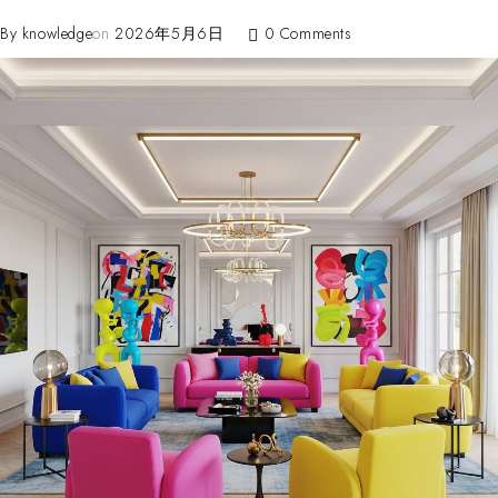
By
knowledge
on
2026年5月6日
0 Comments