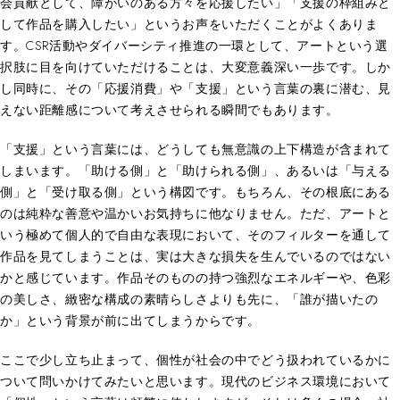
会貢献として、障がいのある方々を応援したい」「支援の枠組みと
して作品を購入したい」というお声をいただくことがよくありま
す。CSR活動やダイバーシティ推進の一環として、アートという選
択肢に目を向けていただけることは、大変意義深い一歩です。しか
し同時に、その「応援消費」や「支援」という言葉の裏に潜む、見
えない距離感について考えさせられる瞬間でもあります。
「支援」という言葉には、どうしても無意識の上下構造が含まれて
しまいます。「助ける側」と「助けられる側」、あるいは「与える
側」と「受け取る側」という構図です。もちろん、その根底にある
のは純粋な善意や温かいお気持ちに他なりません。ただ、アートと
いう極めて個人的で自由な表現において、そのフィルターを通して
作品を見てしまうことは、実は大きな損失を生んでいるのではない
かと感じています。作品そのものの持つ強烈なエネルギーや、色彩
の美しさ、緻密な構成の素晴らしさよりも先に、「誰が描いたの
か」という背景が前に出てしまうからです。
ここで少し立ち止まって、個性が社会の中でどう扱われているかに
ついて問いかけてみたいと思います。現代のビジネス環境において