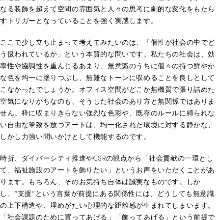
なる装飾を超えて空間の雰囲気と人々の思考に劇的な変化をもたら
すトリガーとなっていることを強く実感します。
ここで少し立ち止まって考えてみたいのは、「個性が社会の中でど
う扱われているか」という本質的な問いです。私たちの社会は、効
率性や協調性を重んじるあまり、無意識のうちに個々の持つ鮮やか
な色を均一に塗りつぶし、無難なトーンに収めることを良しとして
こなかったでしょうか。オフィス空間がどこか無機質で張り詰めた
空気になりがちなのも、そうした社会のあり方と無関係ではありま
せん。枠に収まりきらない強烈な色彩や、既存のルールに縛られな
い自由な筆致を放つアートは、均一化された環境に対する静かな、
しかし力強い問いかけとして機能するのです。
時折、ダイバーシティ推進やCSRの観点から「社会貢献の一環とし
て、福祉施設のアートを飾りたい」というお声をいただくことがあ
ります。もちろん、そのお気持ち自体は誠実なものです。しか
し、“支援”という言葉が前提にある関係性には、どうしても無意識
の上下構造や、埋めがたい心理的な距離感が生まれてしまいます。
「社会課題のために買ってあげる」「飾ってあげる」という前提で