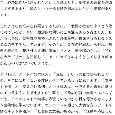
す。純粋に作品に惹かれたという直感よりも、制作者の背景を意識
しすぎるあまり、購入という一歩を踏み切れないという現状があり
ます。
このようなお悩みをお聞きするたびに、「個性が社会の中でどう扱
われているか」という根源的な問いに立ち返らざるを得ません。私
たちは普段、効率性や規格化された評価基準が優先される社会シス
テムの中で生活しています。そのため、既存の枠組みから外れた独
自の表現や、規格外の才能に直面したとき、無意識のうちに「特別
なカテゴリー」を用意して、そこに当てはめようとしてしまう傾向
があるのではないでしょうか。
とりわけ、アート作品の購入が「支援」という文脈で語られると
き、そこには見えない距離感が生じているように感じます。「支援
する側」と「支援される側」という構図は、一見すると善意に基づ
いているようにも見えますが、時として作品が持つ本来のエネルギ
ーや、アーティストの純粋な表現そのものから目を背けさせてしま
う危険性を孕んでいます。オンラインを通じて大切な方へアートを
贈るギフト体験が、「社会的に意義があるから」「活動を応援した