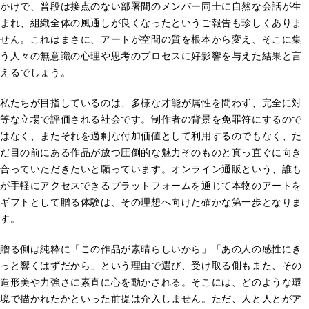
かけで、普段は接点のない部署間のメンバー同士に自然な会話が生
まれ、組織全体の風通しが良くなったというご報告も珍しくありま
せん。これはまさに、アートが空間の質を根本から変え、そこに集
う人々の無意識の心理や思考のプロセスに好影響を与えた結果と言
えるでしょう。
私たちが目指しているのは、多様な才能が属性を問わず、完全に対
等な立場で評価される社会です。制作者の背景を免罪符にするので
はなく、またそれを過剰な付加価値として利用するのでもなく、た
だ目の前にある作品が放つ圧倒的な魅力そのものと真っ直ぐに向き
合っていただきたいと願っています。オンライン通販という、誰も
が手軽にアクセスできるプラットフォームを通じて本物のアートを
ギフトとして贈る体験は、その理想へ向けた確かな第一歩となりま
す。
贈る側は純粋に「この作品が素晴らしいから」「あの人の感性にき
っと響くはずだから」という理由で選び、受け取る側もまた、その
造形美や力強さに素直に心を動かされる。そこには、どのような環
境で描かれたかといった前提は介入しません。ただ、人と人とがア