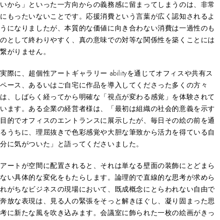
いから」といった一方向からの義務感に留まってしまうのは、非常
にもったいないことです。応援消費という言葉が広く認知されるよ
うになりましたが、本質的な価値に向き合わない消費は一過性のも
のとして終わりやすく、真の意味での対等な関係性を築くことには
繋がりません。
実際に、超個性アートギャラリー abilityを通じてオフィスや共有ス
ペース、あるいはご自宅に作品を導入してくださった多くの方々
は、しばらく経ってから明確な「視点が変わる感覚」を体験されて
います。ある企業の経営者様は、「最初は組織の社会的意義を示す
目的でオフィスのエントランスに展示したが、毎日その絵の前を通
るうちに、理屈抜きで色彩感覚や大胆な筆致から活力を得ている自
分に気がついた」と語ってくださいました。
アートが空間に配置されると、それは単なる壁面の装飾にとどまら
ない具体的な変化をもたらします。論理的で直線的な思考が求めら
れがちなビジネスの現場において、既成概念にとらわれない自由で
奔放な表現は、見る人の緊張をそっと解きほぐし、凝り固まった思
考に新たな風を吹き込みます。会議室に飾られた一枚の絵画がきっ