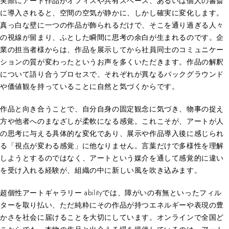
実際にアート作品がオフィスや共有スペース、あるいは個人の書斎
に導入されると、空間の空気が静かに、しかし確実に変化します。
真っ白な壁に一つの作品が飾られるだけで、そこを通り過ぎる人々
の視線が留まり、ふとした瞬間に思考の余白が生まれるのです。企
業の担当者様からは、作品を展示してから社員同士のコミュニケー
ションの質が変わったというお声を多くいただきます。作品の解釈
について語り合うプロセスで、それぞれが異なるバックグラウンド
や価値観を持っていることに自然と気づくからです。
作品と向き合うことで、自分自身の固定観念に気づき、物事の捉え
方や他者へのまなざしが柔軟になる感覚。これこそが、アートが人
の思考に与える具体的な変化であり、展示や作品導入後に感じられ
る「視点が変わる感覚」に他なりません。言葉だけで多様性を理解
しようとするのではなく、アートという媒介を通して感覚的に違い
を受け入れる経験が、組織の中に新しい風を吹き込みます。
超個性アートギャラリー abilityでは、障がいの有無といったフィル
ターを取り払い、ただ純粋にその作品が持つエネルギーや表現の豊
かさを社会に届けることを大切にしています。オンラインで全国ど