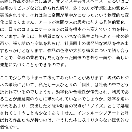
実際に作品がお手元に届き、オフィスや共有スペース、あるいはご
自宅のリビングなどに飾られた瞬間、多くの方が予想以上の変化を
実感されます。それは単に空間が華やかになったという物理的な変
化に留まりません。アートが空間や人の思考に与える具体的変化
は、日々のコミュニケーションの質を根本から変えていく力を持っ
ています。例えば、無機質になりがちな会議室に飾られた一枚の絵
画が、張り詰めた空気を和らげ、社員同士の偶発的な対話を生み出
すきっかけとなります。作品の色彩や大胆な構図について語り合う
ことで、普段の業務では見えなかった同僚の意外な一面や、新しい
発想に気づくことができるのです。
ここで少し立ち止まって考えてみたいことがあります。現代のビジ
ネス環境において、私たち一人ひとりの「個性」は社会の中でどう
扱われているのでしょうか。効率化や合理性が優先され、均質であ
ることが無意識のうちに求められていないでしょうか。効率を追い
求めるあまり、突出した才能や独自の視点が「ノイズ」として処理
されてしまうことも少なくありません。インクルーシブアートと呼
ばれる作品たちが持つのは、そうした枠に収まりきらない圧倒的な
個性です。