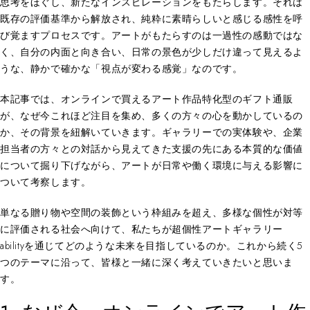
思考をほぐし、新たなインスピレーションをもたらします。それは
既存の評価基準から解放され、純粋に素晴らしいと感じる感性を呼
び覚ますプロセスです。アートがもたらすのは一過性の感動ではな
く、自分の内面と向き合い、日常の景色が少しだけ違って見えるよ
うな、静かで確かな「視点が変わる感覚」なのです。
本記事では、オンラインで買えるアート作品特化型のギフト通販
が、なぜ今これほど注目を集め、多くの方々の心を動かしているの
か、その背景を紐解いていきます。ギャラリーでの実体験や、企業
担当者の方々との対話から見えてきた支援の先にある本質的な価値
について掘り下げながら、アートが日常や働く環境に与える影響に
ついて考察します。
単なる贈り物や空間の装飾という枠組みを超え、多様な個性が対等
に評価される社会へ向けて、私たちが超個性アートギャラリー
abilityを通じてどのような未来を目指しているのか。これから続く5
つのテーマに沿って、皆様と一緒に深く考えていきたいと思いま
す。