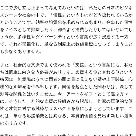
ここで少し立ち止まって考えてみたいのは、私たちの日常のビジネ
スシーンや社会の中で、「個性」というものがどう扱われているか
ということです。効率や均質化を求められるあまり、突出した個性
をノイズとして排除したり、都合よく消費したりしてはいないでし
ょうか。多様性やダイバーシティという言葉が広く浸透する一方
で、それが形骸化し、単なる制度上の数値目標になってしまうこと
も少なくありません。
また、社会的な文脈でよく使われる「支援」という言葉にも、私た
ちは慎重に向き合う必要があります。支援する側とされる側という
構図は、無意識のうちに両者の間に目に見えない壁や上下関係、心
理的な距離感を生み出します。同情を起点とした関わりは、決して
対等な関係とはいえません。今、アートをギフトとして選ぶ方々
は、そうした一方的な支援の枠組みから脱却し、作家の圧倒的な個
性と才能に対する純粋なリスペクトを形にしようとしています。こ
れは、単なる応援消費とは異なる、本質的価値を見出す新しい選択
のあり方です。