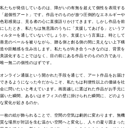
私たちが発信しているのは、障がいの有無を超えて個性を表現する
「超個性アート」です。作品そのものが放つ圧倒的なエネルギーや
色彩感覚は、見る者の心に直接語りかけてきます。しかし作品を前
にしたとき、私たちは無意識のうちに「支援してあげる」というフ
ィルターを通していないでしょうか。支援という言葉は、時として
善意のベールを被りながら、贈る側と創る側の間に見えない上下構
造や距離感を生み出します。私たちが向き合うべきなのは、背景を
美談化することではなく、目の前にある作品そのものの力であり、
唯一無二の個性のはずです。
オンライン通販という開かれた手段を通じて、アート作品をお届け
できるようになった今だからこそ、私たちは利便性以上の価値を社
会に問いたいと考えています。画面越しに選ばれた作品がお手元に
届いた瞬間、あるいはオフィスの壁に掛けられた瞬間に、どのよう
な変化が起きるのか。
一枚の絵が飾られることで、空間の空気は劇的に変わります。無機
質な場所が対話を生む温かい空間へと変化し、人々の凝り固まった