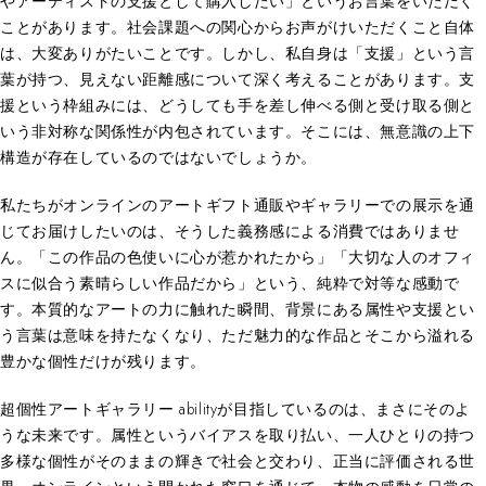
やアーティストの支援として購入したい」というお言葉をいただく
ことがあります。社会課題への関心からお声がけいただくこと自体
は、大変ありがたいことです。しかし、私自身は「支援」という言
葉が持つ、見えない距離感について深く考えることがあります。支
援という枠組みには、どうしても手を差し伸べる側と受け取る側と
いう非対称な関係性が内包されています。そこには、無意識の上下
構造が存在しているのではないでしょうか。
私たちがオンラインのアートギフト通販やギャラリーでの展示を通
じてお届けしたいのは、そうした義務感による消費ではありませ
ん。「この作品の色使いに心が惹かれたから」「大切な人のオフィ
スに似合う素晴らしい作品だから」という、純粋で対等な感動で
す。本質的なアートの力に触れた瞬間、背景にある属性や支援とい
う言葉は意味を持たなくなり、ただ魅力的な作品とそこから溢れる
豊かな個性だけが残ります。
超個性アートギャラリー abilityが目指しているのは、まさにそのよ
うな未来です。属性というバイアスを取り払い、一人ひとりの持つ
多様な個性がそのままの輝きで社会と交わり、正当に評価される世