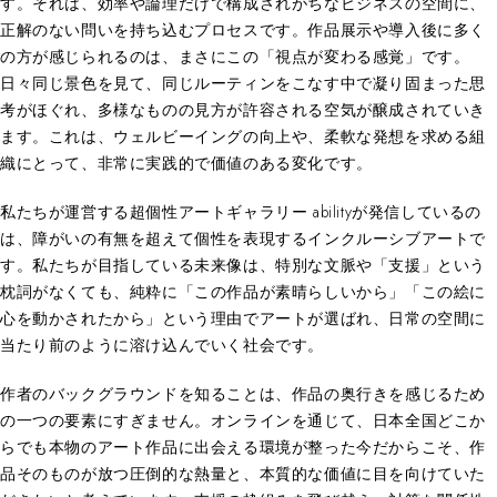
す。それは、効率や論理だけで構成されがちなビジネスの空間に、
正解のない問いを持ち込むプロセスです。作品展示や導入後に多く
の方が感じられるのは、まさにこの「視点が変わる感覚」です。
日々同じ景色を見て、同じルーティンをこなす中で凝り固まった思
考がほぐれ、多様なものの見方が許容される空気が醸成されていき
ます。これは、ウェルビーイングの向上や、柔軟な発想を求める組
織にとって、非常に実践的で価値のある変化です。
私たちが運営する超個性アートギャラリー abilityが発信しているの
は、障がいの有無を超えて個性を表現するインクルーシブアートで
す。私たちが目指している未来像は、特別な文脈や「支援」という
枕詞がなくても、純粋に「この作品が素晴らしいから」「この絵に
心を動かされたから」という理由でアートが選ばれ、日常の空間に
当たり前のように溶け込んでいく社会です。
作者のバックグラウンドを知ることは、作品の奥行きを感じるため
の一つの要素にすぎません。オンラインを通じて、日本全国どこか
らでも本物のアート作品に出会える環境が整った今だからこそ、作
品そのものが放つ圧倒的な熱量と、本質的な価値に目を向けていた