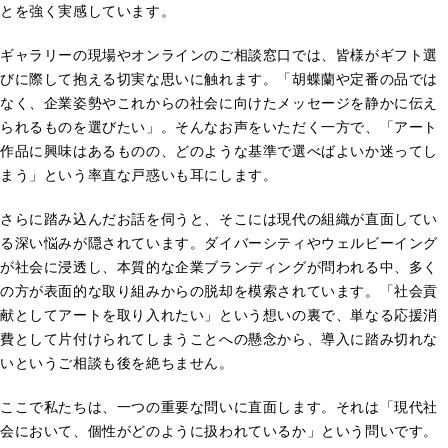
とを強く実感しています。
ギャラリーの現場やオンラインのご相談窓口では、皆様がギフト選
びに際して抱える切実な思いに触れます。「胡蝶蘭や定番の品では
なく、企業姿勢やこれからの社会に向けたメッセージを静かに伝え
られるものを選びたい」。そんなお声をいただく一方で、「アート
作品に興味はあるものの、どのような基準で選べばよいか迷ってし
まう」という率直な戸惑いも耳にします。
さらに踏み込んだお話を伺うと、そこには現代の組織が直面してい
る深い悩みが隠されています。ダイバーシティやウェルビーイング
が社会に浸透し、本質的な企業ブランディングが問われる中、多く
の方が表面的な取り組みからの脱却を模索されています。「社会貢
献としてアートを取り入れたい」という想いの裏で、単なる応援消
費として片付けられてしまうことへの懸念から、導入に踏み切れな
いというご相談も後を絶ちません。
ここで私たちは、一つの重要な問いに直面します。それは「現代社
会において、個性がどのように扱われているか」という問いです。