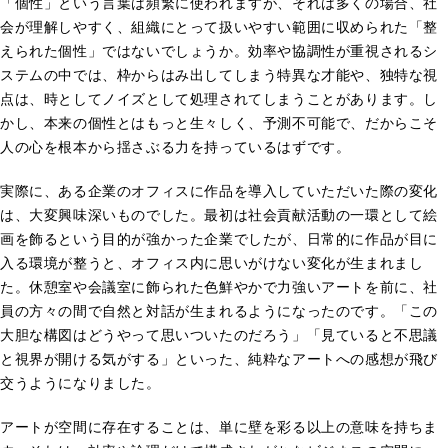
「個性」という言葉は頻繁に使われますが、それは多くの場合、社
会が理解しやすく、組織にとって扱いやすい範囲に収められた「整
えられた個性」ではないでしょうか。効率や協調性が重視されるシ
ステムの中では、枠からはみ出してしまう特異な才能や、独特な視
点は、時としてノイズとして処理されてしまうことがあります。し
かし、本来の個性とはもっと生々しく、予測不可能で、だからこそ
人の心を根本から揺さぶる力を持っているはずです。
実際に、ある企業のオフィスに作品を導入していただいた際の変化
は、大変興味深いものでした。最初は社会貢献活動の一環として絵
画を飾るという目的が強かった企業でしたが、日常的に作品が目に
入る環境が整うと、オフィス内に思いがけない変化が生まれまし
た。休憩室や会議室に飾られた色鮮やかで力強いアートを前に、社
員の方々の間で自然と対話が生まれるようになったのです。「この
大胆な構図はどうやって思いついたのだろう」「見ていると不思議
と視界が開ける気がする」といった、純粋なアートへの感想が飛び
交うようになりました。
アートが空間に存在することは、単に壁を彩る以上の意味を持ちま