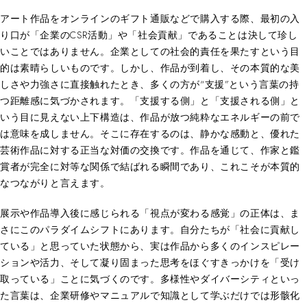
アート作品をオンラインのギフト通販などで購入する際、最初の入
り口が「企業のCSR活動」や「社会貢献」であることは決して珍し
いことではありません。企業としての社会的責任を果たすという目
的は素晴らしいものです。しかし、作品が到着し、その本質的な美
しさや力強さに直接触れたとき、多くの方が“支援”という言葉の持
つ距離感に気づかされます。「支援する側」と「支援される側」と
いう目に見えない上下構造は、作品が放つ純粋なエネルギーの前で
は意味を成しません。そこに存在するのは、静かな感動と、優れた
芸術作品に対する正当な対価の交換です。作品を通じて、作家と鑑
賞者が完全に対等な関係で結ばれる瞬間であり、これこそが本質的
なつながりと言えます。
展示や作品導入後に感じられる「視点が変わる感覚」の正体は、ま
さにこのパラダイムシフトにあります。自分たちが「社会に貢献し
ている」と思っていた状態から、実は作品から多くのインスピレー
ションや活力、そして凝り固まった思考をほぐすきっかけを「受け
取っている」ことに気づくのです。多様性やダイバーシティといっ
た言葉は、企業研修やマニュアルで知識として学ぶだけでは形骸化