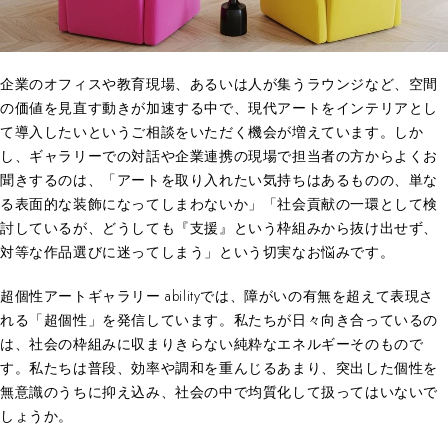
企業のオフィスや教育現場、あるいは人が集うラウンジなど、空間
の価値を見直す動きが加速する中で、現代アートをインテリアとし
て導入したいというご相談をいただく機会が増えています。しか
し、ギャラリーでの対話や企業連携の現場で担当者の方からよくお
聞きするのは、「アートを取り入れたい気持ちはあるものの、単な
る表面的な装飾になってしまわないか」「社会貢献の一環として検
討しているが、どうしても『支援』という枠組みから抜け出せず、
対等な作品選びに迷ってしまう」という切実なお悩みです。
超個性アートギャラリー abilityでは、障がいの有無を超えて表現さ
れる「超個性」を発信しています。私たちが日々向き合っているの
は、社会の枠組みに収まりきらない純粋なエネルギーそのもので
す。私たちは普段、効率や調和を重んじるあまり、突出した個性を
無意識のうちに抑え込み、社会の中で均質化して扱ってはいないで
しょうか。