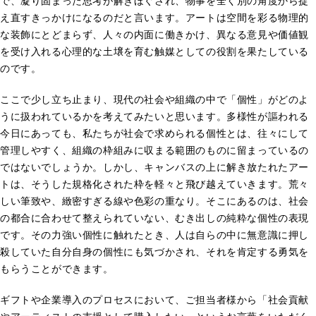
で、凝り固まった思考が解きほぐされ、物事を全く別の角度から捉
え直すきっかけになるのだと言います。アートは空間を彩る物理的
な装飾にとどまらず、人々の内面に働きかけ、異なる意見や価値観
を受け入れる心理的な土壌を育む触媒としての役割を果たしている
のです。
ここで少し立ち止まり、現代の社会や組織の中で「個性」がどのよ
うに扱われているかを考えてみたいと思います。多様性が謳われる
今日にあっても、私たちが社会で求められる個性とは、往々にして
管理しやすく、組織の枠組みに収まる範囲のものに留まっているの
ではないでしょうか。しかし、キャンバスの上に解き放たれたアー
トは、そうした規格化された枠を軽々と飛び越えていきます。荒々
しい筆致や、緻密すぎる線や色彩の重なり。そこにあるのは、社会
の都合に合わせて整えられていない、むき出しの純粋な個性の表現
です。その力強い個性に触れたとき、人は自らの中に無意識に押し
殺していた自分自身の個性にも気づかされ、それを肯定する勇気を
もらうことができます。
ギフトや企業導入のプロセスにおいて、ご担当者様から「社会貢献