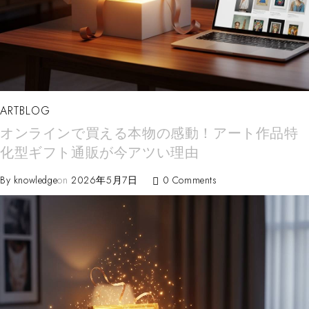
ARTBLOG
オンラインで買える本物の感動！アート作品特
化型ギフト通販が今アツい理由
By
knowledge
on
2026年5月7日
0 Comments