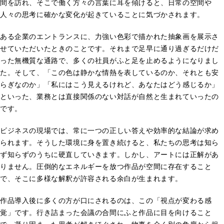
間を訪れ、そこで働く方々の言葉に耳を傾けると、日常の空間や
人々の思考に確かな変化が起きていることに気づかされます。
ある企業のエントランスに、力強い色彩で描かれた抽象画を展示さ
せていただいたときのことです。それまで足早に通り過ぎるだけだ
った無機質な通路で、多くの社員がふと足を止めるようになりまし
た。そして、「この色は静かな情熱を表しているのか、それとも安
らぎなのか」「私にはこう見えるけれど、あなたはどう感じるか」
といった、業務とは直接関係のない対話が自然と生まれていったの
です。
ビジネスの現場では、常に一つの正しい答えや効率的な結論が求め
られます。そうした環境に身を置き続けると、私たちの思考は知ら
ず知らずのうちに硬直していきます。しかし、アートには正解があ
りません。圧倒的なエネルギーを放つ作品が空間に存在すること
で、そこに多様な解釈が許容される余白が生まれます。
作品導入後に多くの方が口にされるのは、この「視点が変わる感
覚」です。行き詰まった会議の合間にふと作品に目を向けること