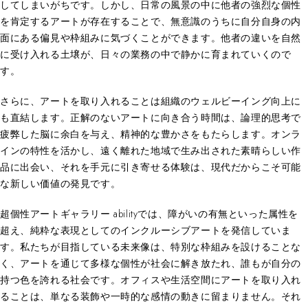
してしまいがちです。しかし、日常の風景の中に他者の強烈な個性
を肯定するアートが存在することで、無意識のうちに自分自身の内
面にある偏見や枠組みに気づくことができます。他者の違いを自然
に受け入れる土壌が、日々の業務の中で静かに育まれていくので
す。
さらに、アートを取り入れることは組織のウェルビーイング向上に
も直結します。正解のないアートに向き合う時間は、論理的思考で
疲弊した脳に余白を与え、精神的な豊かさをもたらします。オンラ
インの特性を活かし、遠く離れた地域で生み出された素晴らしい作
品に出会い、それを手元に引き寄せる体験は、現代だからこそ可能
な新しい価値の発見です。
超個性アートギャラリー abilityでは、障がいの有無といった属性を
超え、純粋な表現としてのインクルーシブアートを発信していま
す。私たちが目指している未来像は、特別な枠組みを設けることな
く、アートを通じて多様な個性が社会に解き放たれ、誰もが自分の
持つ色を誇れる社会です。オフィスや生活空間にアートを取り入れ
ることは、単なる装飾や一時的な感情の動きに留まりません。それ