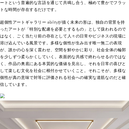
ートという普遍的な言語を通じて共鳴し合う、極めて豊かでフラッ
トな時間が存在するだけです。
超個性アートギャラリー abilityが描く未来の形は、独自の背景を持
ったアートが「特別な配慮を必要とするもの」として扱われるので
はなく、ごく当たり前の存在として人々の日常やビジネスの現場に
溶け込んでいる風景です。多様な個性が生み出す唯一無二の表現
が、誰かの心を深く震わせ、空間を鮮やかに彩り、社会全体の輪郭
を少しずつ柔らかくしていく。表面的な共感で終わらせるのではな
く、作品の奥底にある本質的な価値を見出し、それを日常の喜びと
して楽しむ文化を社会に根付かせていくこと。それこそが、多様な
個性が真の意味で対等に評価される社会への確実な道筋なのだと確
信しています。