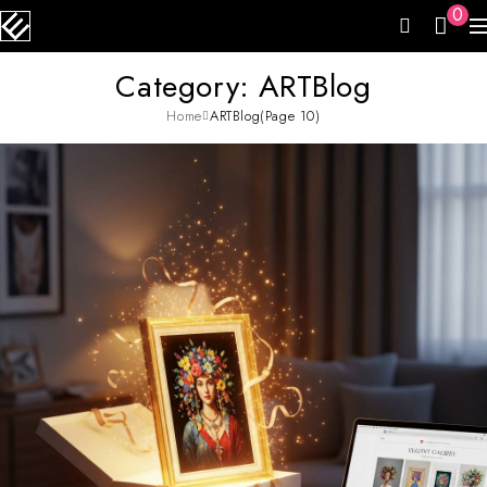
0
Category: ARTBlog
Home
ARTBlog
(Page 10)