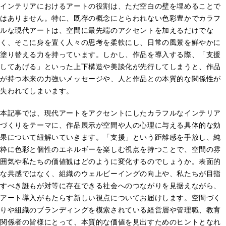
インテリアにおけるアートの役割は、ただ空白の壁を埋めることで
はありません。特に、既存の概念にとらわれない色彩豊かでカラフ
ルな現代アートは、空間に最先端のアクセントを加えるだけでな
く、そこに身を置く人々の思考を柔軟にし、日常の風景を鮮やかに
塗り替える力を持っています。しかし、作品を導入する際、「支援
してあげる」といった上下構造や美談化が先行してしまうと、作品
が持つ本来の力強いメッセージや、人と作品との本質的な関係性が
失われてしまいます。
本記事では、現代アートをアクセントにしたカラフルなインテリア
づくりをテーマに、作品展示が空間や人の心理に与える具体的な効
果について紐解いていきます。「支援」という距離感を手放し、純
粋に色彩と個性のエネルギーを楽しむ視点を持つことで、空間の雰
囲気や私たちの価値観はどのように変化するのでしょうか。表面的
な共感ではなく、組織のウェルビーイングの向上や、私たちが目指
すべき誰もが対等に存在できる社会へのつながりを見据えながら、
アート導入がもたらす新しい視点についてお届けします。空間づく
りや組織のブランディングを模索されている経営層や管理職、教育
関係者の皆様にとって、本質的な価値を見出すためのヒントとなれ